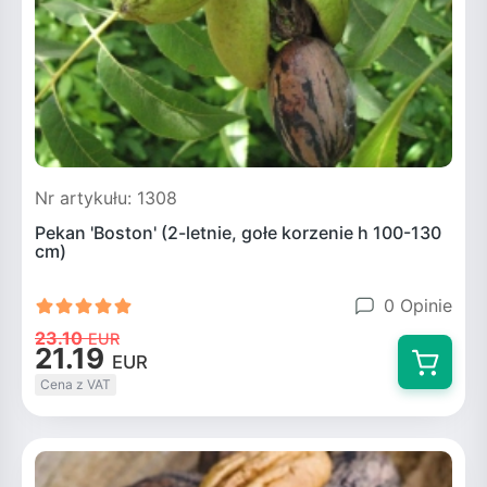
Nr artykułu: 1308
Pekan 'Boston' (2-letnie, gołe korzenie h 100-130
cm)
0 Opinie
23.10
EUR
21.19
EUR
Cena z VAT