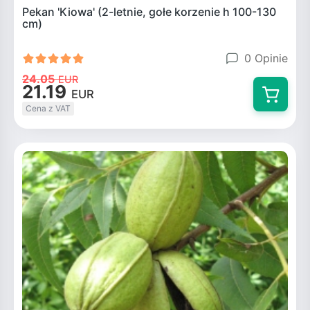
Pekan 'Kiowa' (2-letnie, gołe korzenie h 100-130
cm)
0 Opinie
24.05
EUR
21.19
EUR
Cena z VAT