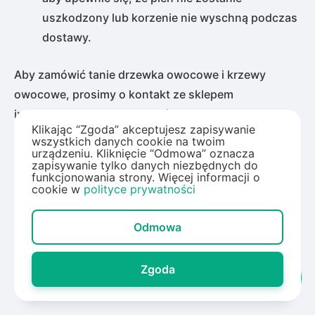
uszkodzony lub korzenie nie wyschną podczas
dostawy.
Aby zamówić tanie drzewka owocowe i krzewy
owocowe, prosimy o kontakt ze sklepem
internetowym Idea Plant. Jeśli masz jakiekolwiek
Klikając “Zgoda” akceptujesz zapisywanie
trudności z funkcjonalnością strony lub
wszystkich danych cookie na twoim
potrzebujesz dodatkowej porady, zadzwoń do
urządzeniu. Kliknięcie “Odmowa” oznacza
zapisywanie tylko danych niezbędnych do
menedżera.
funkcjonowania strony. Więcej informacji o
cookie w
polityce prywatności
Odmowa
Często zadawane pytania
dotyczące sadzonki drzew
Zgoda
owocowych