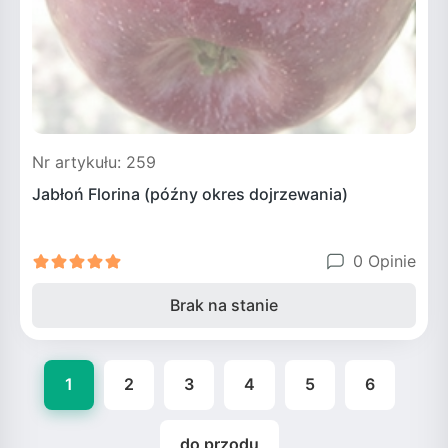
Nr artykułu: 259
Jabłoń Florina (późny okres dojrzewania)
0 Opinie
Brak na stanie
1
2
3
4
5
6
do przodu