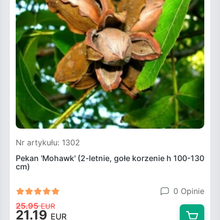
Nr artykułu: 1302
Pekan 'Mohawk' (2-letnie, gołe korzenie h 100-130
cm)
0 Opinie
25.95
EUR
21.19
EUR