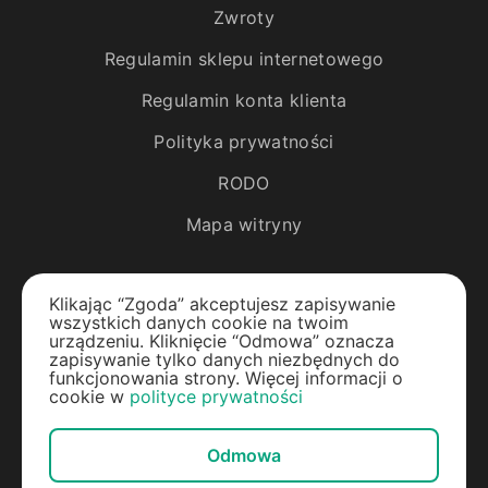
Zwroty
Regulamin sklepu internetowego
Regulamin konta klienta
Polityka prywatności
RODO
Mapa witryny
Katalog
Klikając “Zgoda” akceptujesz zapisywanie
wszystkich danych cookie na twoim
Rośliny egzotyczne
urządzeniu. Kliknięcie “Odmowa” oznacza
zapisywanie tylko danych niezbędnych do
funkcjonowania strony. Więcej informacji o
Drzewa owocowe
cookie w
polityce prywatności
Jagody
Odmowa
Rośliny ozdobne