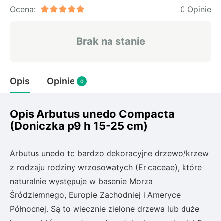
Rudbeckia
Ocena:
0 Opinie
Lawenda
Liliowiec
Brak na stanie
Hakonechoa (trawa bambusowa)
Miskant
Turzyca (carex)
Opis
Opinie
0
Różanecznik
Opis Arbutus unedo Compacta
(Doniczka p9 h 15-25 cm)
Pnącza
Glicynia (wisteria)
Arbutus unedo to bardzo dekoracyjne drzewo/krzew
Wiciokrzew
z rodzaju rodziny wrzosowatych (Ericaceae), które
Bluszcz
naturalnie występuje w basenie Morza
Śródziemnego, Europie Zachodniej i Ameryce
Ewodia (tetradium daniellii)
Północnej.
Są to wiecznie zielone drzewa lub duże