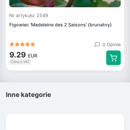
Nr artykułu: 2549
N
Figowiec 'Madeleine des 2 Saisons' (brunatny)
F
0 Opinie
9.29
EUR
Cena z VAT
Inne kategorie