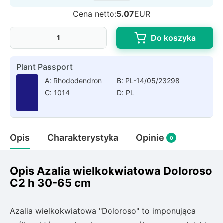
Rudbeckia
Cena netto:
5.07
EUR
Lawenda
Liliowiec
Do koszyka
Hakonechoa (trawa bambusowa)
Miskant
Plant Passport
Turzyca (carex)
A: Rhododendron
B: PL-14/05/23298
C: 1014
D: PL
Różanecznik
Pnącza
Opis
Charakterystyka
Opinie
0
Glicynia (wisteria)
Wiciokrzew
Opis Azalia wielkokwiatowa Doloroso
Bluszcz
C2 h 30-65 cm
Ewodia (tetradium daniellii)
Azalia wielkokwiatowa "Doloroso" to imponująca