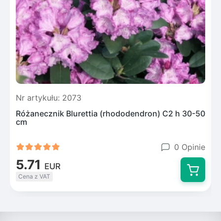
Nr artykułu: 2073
N
Różanecznik Blurettia (rhododendron) C2 h 30-50
cm
0 Opinie
5.71
EUR
Cena z VAT