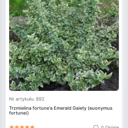
Nr artykułu: 892
N
Trzmielina fortune'a Emerald Gaiety (euonymus
fortunei)
0 Opinie