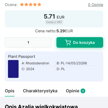
Rudbeckia
Ocena:
0 Opinie
Lawenda
5.71
Liliowiec
EUR
Hakonechoa (trawa bambusowa)
Cena z VAT
Miskant
Cena netto:
5.29
EUR
Turzyca (carex)
Do koszyka
Różanecznik
Plant Passport
Pnącza
A: Rhododendron
B: PL-14/05/23298
C: 2024
D: PL
Glicynia (wisteria)
Wiciokrzew
Bluszcz
Opis
Charakterystyka
Opinie
0
Ewodia (tetradium daniellii)
Opis Azalia wielkokwiatowa