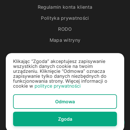
Regulamin konta klienta
Polityka prywatności
RODO
Mapa witryny
Katalog
Klikając “Zgoda” akceptujesz zapisywanie
wszystkich danych cookie na twoim
Rośliny egzotyczne
urządzeniu. Kliknięcie “Odmowa” oznacza
zapisywanie tylko danych niezbędnych do
funkcjonowania strony. Więcej informacji o
Drzewa owocowe
cookie w
polityce prywatności
Jagody
Odmowa
Rośliny ozdobne
Materiały do ogrodu
Zgoda