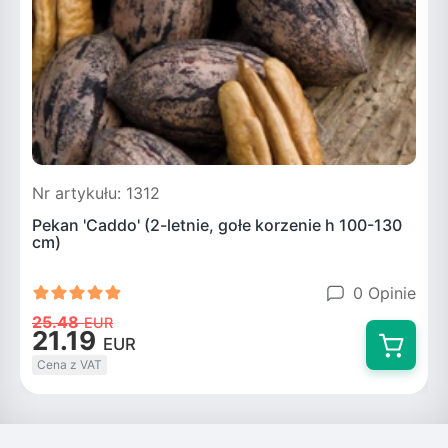
Nr artykułu: 1312
N
Pekan 'Caddo' (2-letnie, gołe korzenie h 100-130
P
cm)
0 Opinie
25.48
EUR
21.19
EUR
Cena z VAT