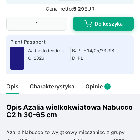
Rudbeckia
Cena netto:
5.29
EUR
Lawenda
Liliowiec
Do koszyka
Hakonechoa (trawa bambusowa)
Miskant
Plant Passport
Turzyca (carex)
A: Rhododendron
B: PL - 14/05/23298
C: 2026
D: PL
Różanecznik
Pnącza
Opis
Charakterystyka
Opinie
0
Glicynia (wisteria)
Wiciokrzew
Opis Azalia wielkokwiatowa Nabucco
Bluszcz
C2 h 30-65 cm
Ewodia (tetradium daniellii)
Azalia Nabucco to wyjątkowy mieszaniec z grupy