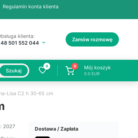
Regulamin konta klienta
bsługa klienta:
Zamów rozmowę
+48 501 552 044
0
0
Mój koszyk
Szukaj
0.0
EUR
ina-Lisa C2 h 30-65 cm
m
:
2027
Dostawa / Zapłata