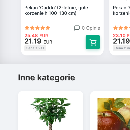
Pekan 'Caddo' (2-letnie, gołe
Pekan '
korzenie h 100-130 cm)
korzeni
0 Opinie
25.48
23.10
EUR
E
21.19
21.19
EUR
Cena z VAT
Cena z V
Inne kategorie