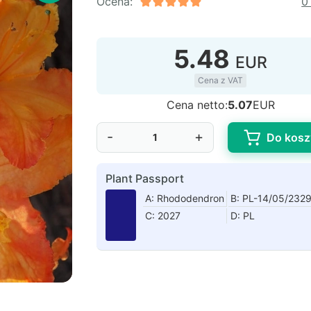
Ocena:
0
5.48
EUR
Cena z VAT
Cena netto:
5.07
EUR
-
+
Do kosz
Plant Passport
A: Rhododendron
B: PL-14/05/232
C: 2027
D: PL