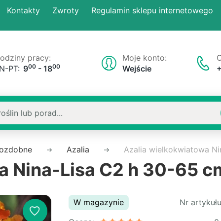
Kontakty
Zwroty
Regulamin sklepu internetowego
odziny pracy:
Moje konto:
O
00
00
N-PT:
9
- 18
Wejście
 ozdobne
Azalia
Azalia wielkokwiatowa N
a Nina-Lisa C2 h 30-65 c
W magazynie
Nr artykułu