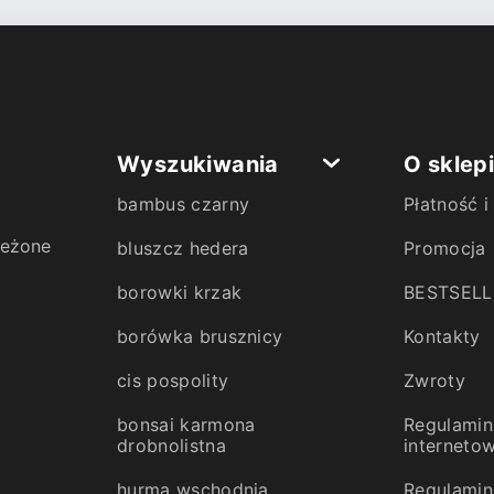
Wyszukiwania
O sklep
bambus czarny
Płatność 
zeżone
bluszcz hedera
Promocja
borowki krzak
BESTSELL
borówka brusznicy
Kontakty
cis pospolity
Zwroty
bonsai karmona
Regulamin
drobnolistna
interneto
hurma wschodnia
Regulamin 