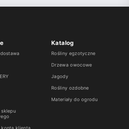
ie
Katalog
i dostawa
Rośliny egzotyczne
Drzewa owocowe
ERY
Jagody
Rośliny ozdobne
Materiały do ogrodu
 sklepu
wego
konta klienta