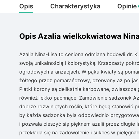
Opis
Charakterystyka
Opinie
Opis Azalia wielkokwiatowa Nin
Azalia Nina-Lisa to ceniona odmiana hodowli dr. 
swoją unikalnością i kolorystyką. Krzaczasty pokr
ogrodowych aranżacjach. W pąku kwiaty są pomara
żółtego przez pomarańczowy, czerwony aż po jas
Płatki korony są delikatnie karbowane, zwłaszcza g
również lekko pachnące. Zamówienie sadzonek Azal
dobrze rozwiniętych roślin, które będą stanowić 
by każda sadzonka była odpowiednio przygotowan
i pozwala cieszyć się pięknem azalii przez długie l
przekłada się na zadowolenie i sukces w pielęgna