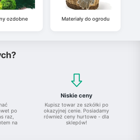
iny ozdobne
Materiały do ogrodu
ych?
Niskie ceny
mać
Kupisz towar ze szkółki po
awet po
okazyjnej cenie. Posiadamy
s raz,
również ceny hurtowe - dla
ntem na
sklepów!