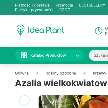
Płatność i dostawa
Promocja
BESTSELLERY
Polityka prywatności
RODO
G
P
Katalog Produktów
Główna
Rośliny ozdobne
Krzewy
Azalia wielkokwiatow