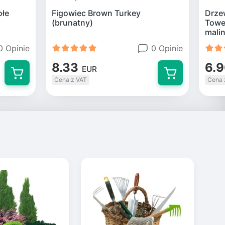
ołe
Figowiec Brown Turkey
Drze
(brunatny)
Tower
mali
0 Opinie
0 Opinie
8.33
6.
EUR
Cena z VAT
Cena 