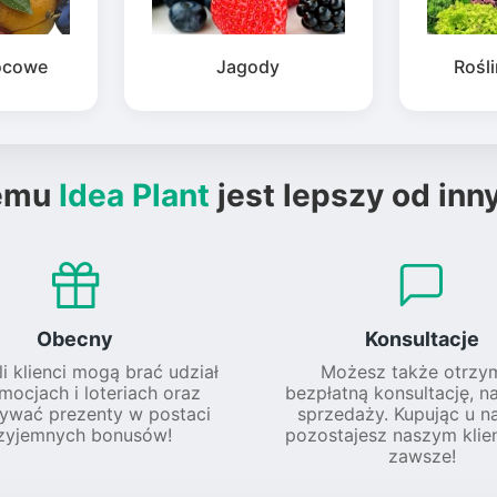
ocowe
Jagody
Rośl
emu
Idea Plant
jest lepszy od inn
Obecny
Konsultacje
li klienci mogą brać udział
Możesz także otrzy
mocjach i loteriach oraz
bezpłatną konsultację, n
ywać prezenty w postaci
sprzedaży. Kupując u na
zyjemnych bonusów!
pozostajesz naszym klie
zawsze!