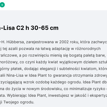
0
a-Lisa C2 h 30-65 cm
K.-H. Hübbersa, zarejestrowana w 2002 roku, która zachwy
ój tej azalii pozwala na łatwą adaptację w różnorodnych
ńczowe, a po rozwinięciu mienią się bogatą paletą barw,
noróżowy, co czyni każdy kwiat wyjątkowym dziełem sztuk
órny płatek, dodając elegancji i subtelności kwiatom, któr
ii Nina-Lisa w Idea Plant to gwarancja otrzymania zdrowy
przyciągającą wzrok ozdobę każdego ogrodu. Idea Plant db
a do życia w nowym środowisku, co minimalizuje ryzyko
ata. Wybierając Idea Plant, inwestujesz w jakość i eksperty
cji Twojego ogrodu.