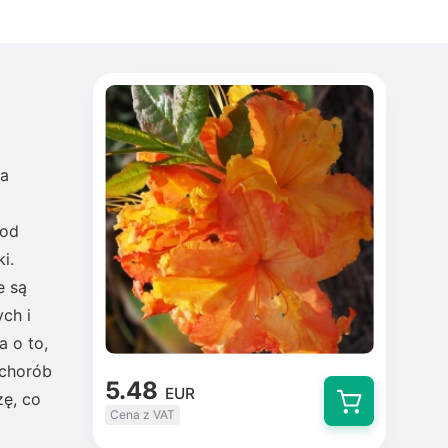
ca
 od
i.
e są
ch i
a o to,
 chorób
5.48
EUR
zę, co
Cena z VAT