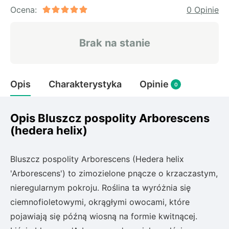
Rudbeckia
Ocena:
0 Opinie
Lawenda
Liliowiec
Brak na stanie
Hakonechoa (trawa bambusowa)
Miskant
Turzyca (carex)
Opis
Charakterystyka
Opinie
0
Różanecznik
Opis Bluszcz pospolity Arborescens
(hedera helix)
Pnącza
Glicynia (wisteria)
Bluszcz pospolity Arborescens (Hedera helix
Wiciokrzew
'Arborescens') to zimozielone pnącze o krzaczastym,
Bluszcz
nieregularnym pokroju. Roślina ta wyróżnia się
ciemnofioletowymi, okrągłymi owocami, które
Ewodia (tetradium daniellii)
pojawiają się późną wiosną na formie kwitnącej.