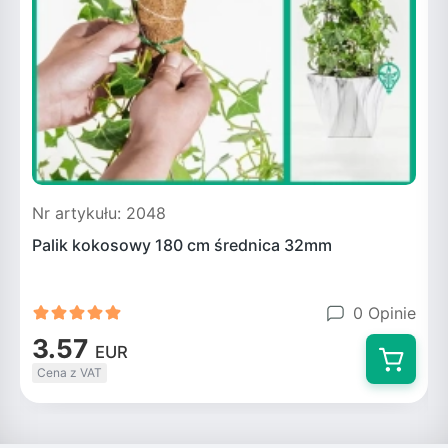
Nr artykułu: 2048
N
Palik kokosowy 180 cm średnica 32mm
F
0 Opinie
3.57
EUR
Cena z VAT