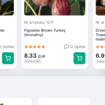
Nr artykułu: 1217
Nr ar
ołe
Figowiec Brown Turkey
Drze
(brunatny)
Tower
mali
0 Opinie
0 Opinie
8.33
6.
EUR
Cena z VAT
Cena 