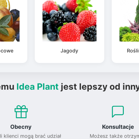
ocowe
Jagody
Rośl
emu
Idea Plant
jest lepszy od inn
Obecny
Konsultacje
li klienci mogą brać udział
Możesz także otrzy