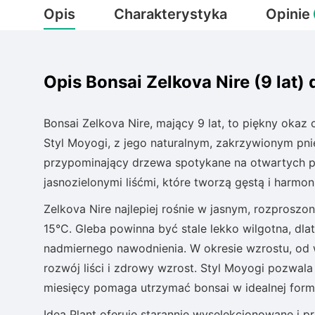
Opis
Charakterystyka
Opinie
Opis Bonsai Zelkova Nire (9 lat)
Bonsai Zelkova Nire, mający 9 lat, to piękny oka
Styl Moyogi, z jego naturalnym, zakrzywionym pnie
przypominający drzewa spotykane na otwartych prz
jasnozielonymi liśćmi, które tworzą gęstą i harmo
Zelkova Nire najlepiej rośnie w jasnym, rozproszo
15°C. Gleba powinna być stale lekko wilgotna, dla
nadmiernego nawodnienia. W okresie wzrostu, od w
rozwój liści i zdrowy wzrost. Styl Moyogi pozwala
miesięcy pomaga utrzymać bonsai w idealnej form
Idea Plant oferuje starannie wyselekcjonowane i pr