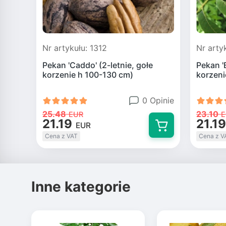
Nr artykułu: 1312
Nr arty
Pekan 'Caddo' (2-letnie, gołe
Pekan '
korzenie h 100-130 cm)
korzeni
0 Opinie
25.48
23.10
EUR
E
21.19
21.19
EUR
Cena z VAT
Cena z V
Inne kategorie