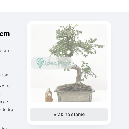
 cm
5 cm.
ości.
wyżej
ć
erać
 kilka
Brak na stanie
ire.