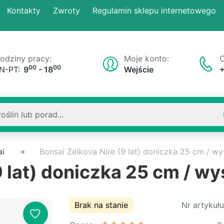
Kontakty
Zwroty
Regulamin sklepu internetowego
odziny pracy:
Moje konto:
O
00
00
N-PT:
9
- 18
Wejście
ai
Bonsai Zelkova Nire (9 lat) doniczka 25 cm / w
9 lat) doniczka 25 cm / w
Brak na stanie
Nr artykułu