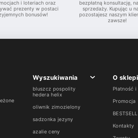
mocjach i loteriach oraz
bezpłatną konsultację, n
ywać prezenty w postaci
sprzedaży. Kupując u na
zyjemnych bonusów!
pozostajesz naszym klie
zawsze!
Wyszukiwania
O sklep
bluszcz pospolity
Płatność 
hedera helix
zeżone
Promocja
oliwnik zimozielony
BESTSELL
sadzonka jezyny
Kontakty
azalie ceny
Zwroty