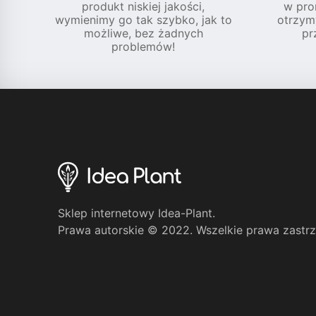
produkt niskiej jakości,
w pro
wymienimy go tak szybko, jak to
otrzym
możliwe, bez żadnych
pr
problemów!
Sklep internetowy Idea-Plant.
Prawa autorskie © 2022. Wszelkie prawa zastr