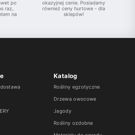
awet po
okazyjnej cenie. Posiadamy
s raz,
również ceny hurtowe - dla
ntem na
sklepów!
ie
Katalog
i dostawa
Rośliny egzotyczne
Drzewa owocowe
ERY
Jagody
Rośliny ozdobne
Materiały do ogrodu