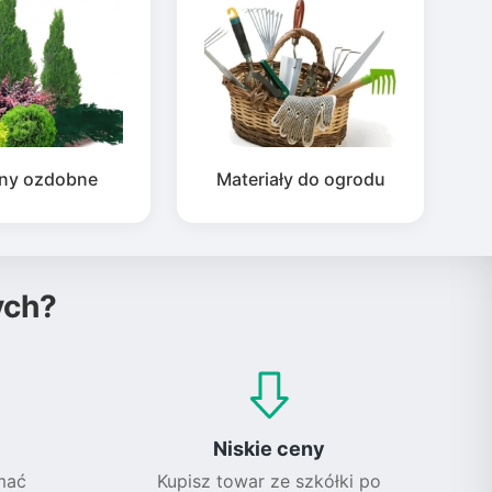
iny ozdobne
Materiały do ogrodu
ych?
Niskie ceny
mać
Kupisz towar ze szkółki po