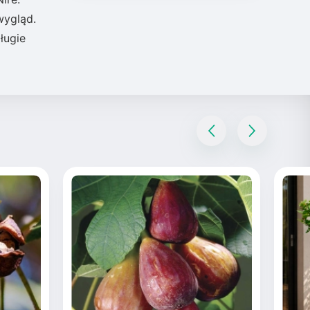
wygląd.
ługie