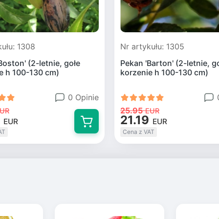
kułu: 1308
Nr artykułu: 1305
Boston' (2-letnie, gołe
Pekan 'Barton' (2-letnie, g
e h 100-130 cm)
korzenie h 100-130 cm)
0 Opinie
25.95
UR
EUR
21.19
EUR
EUR
AT
Cena z VAT