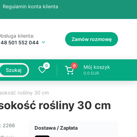
Regulamin konta klienta
bsługa klienta:
Zamów rozmowę
+48 501 552 044
0
0
Mój koszyk
Szukaj
0.0
EUR
ysokość rośliny 30 cm
ysokość rośliny 30 cm
:
2266
Dostawa / Zapłata