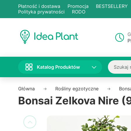
Płatność i dostawa
Promocja
BESTSELLERY
Polityka prywatności
RODO
G
P
Katalog Produktów
Główna
Rośliny egzotyczne
Bons
Bonsai Zelkova Nire (