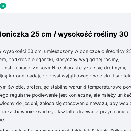
0
 doniczka 25 cm / wysokość rośliny 30
z o wysokości 30 cm, umieszczony w doniczce o średnicy 2
m, podkreśla elegancki, klasyczny wygląd tej rośliny,
estrzeniach. Zelkova Nire charakteryzuje się drobnymi,
nijną koronę, nadając bonsai wyjątkowego wdzięku i subteln
nym świetle, preferując stabilne warunki temperaturowe po
tego regularne podlewanie jest konieczne, ale należy unika
iosny do jesieni, zaleca się stosowanie nawozu, aby wspi
 na zachowanie zwartego kształtu drzewa, a przycinanie co
ie.
ofesjonalnie formowane bonsai, takie jak 9-letnia Zelkova N