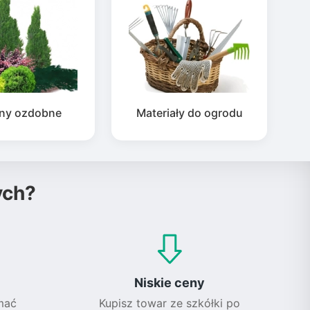
iny ozdobne
Materiały do ogrodu
ych?
Niskie ceny
mać
Kupisz towar ze szkółki po