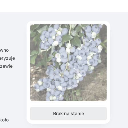
ówno
eryzuje
rzewie
Brak na stanie
koło