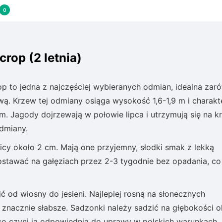
0
rop (2 letnia)
p to jedna z najczęściej wybieranych odmian, idealna zar
ą. Krzew tej odmiany osiąga wysokość 1,6-1,9 m i charakt
. Jagody dojrzewają w połowie lipca i utrzymują się na k
odmiany.
icy około 2 cm. Mają one przyjemny, słodki smak z lekką
stawać na gałęziach przez 2-3 tygodnie bez opadania, co
 od wiosny do jesieni. Najlepiej rosną na słonecznych
znacznie słabsze. Sadzonki należy sadzić na głębokości o
co czyni ją odpowiednią do uprawy w polskich warunkach