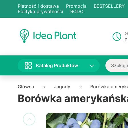
Płatność i dostawa
Promocja
BESTSELLERY
Polityka prywatności
RODO
G
P
Katalog Produktów
Główna
Jagody
Borówka ameryk
Borówka amerykańska 