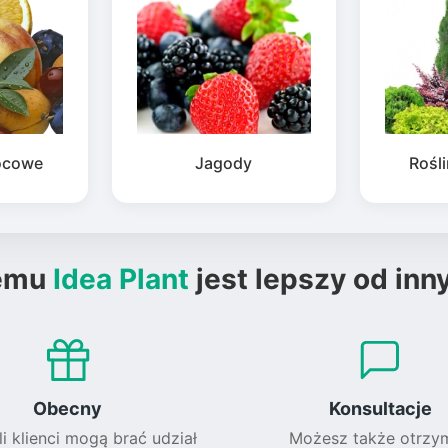
ocowe
Jagody
Rośl
emu
Idea Plant
jest lepszy od inn
Obecny
Konsultacje
li klienci mogą brać udział
Możesz także otrzy