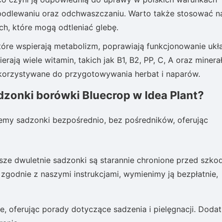
m podlewaniu oraz odchwaszczaniu. Warto także stosować 
h, które mogą odtleniać glebę.
tóre wspierają metabolizm, poprawiają funkcjonowanie ukł
ją wiele witamin, takich jak B1, B2, PP, C, A oraz minerały
ykorzystywane do przygotowywania herbat i naparów.
dzonki borówki Bluecrop w Idea Plant?
emy sadzonki bezpośrednio, bez pośredników, oferując
sze dwuletnie sadzonki są starannie chronione przed szko
ę zgodnie z naszymi instrukcjami, wymienimy ją bezpłatnie,
, oferując porady dotyczące sadzenia i pielęgnacji. Doda