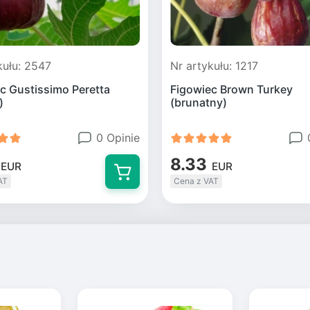
kułu: 2547
Nr artykułu: 1217
c Gustissimo Peretta
Figowiec Brown Turkey
)
(brunatny)
0 Opinie
8.33
EUR
EUR
AT
Cena z VAT