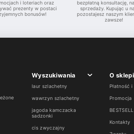
mocjach i loteriach oraz
bezpłatną konsultację, n
ywać prezenty w postaci
sprzedaży. Kupując u na
zyjemnych bonusów!
pozostajesz naszym klie
zawsze!
Wyszukiwania
O sklep
laur szlachetny
Płatność 
zeżone
wawrzyn szlachetny
Promocja
jagoda kamczacka
BESTSELL
sadzonki
Kontakty
cis zwyczajny
Zwroty