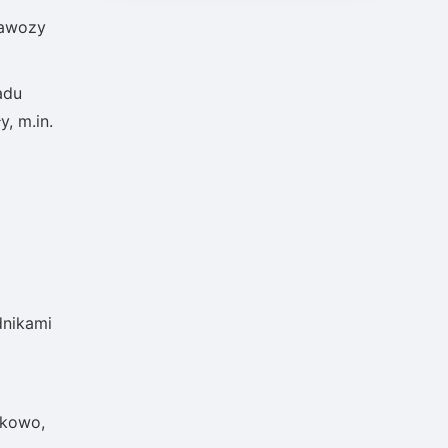
nawozy
adu
, m.in.
dnikami
tkowo,