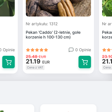
Nr artykułu: 1312
Nr ar
Pekan 'Caddo' (2-letnie, gołe
Pekan
korzenie h 100-130 cm)
korz
0 Opinie
0 Opinie
25.48
23.1
EUR
21.19
21.
EUR
Cena z VAT
Cena 