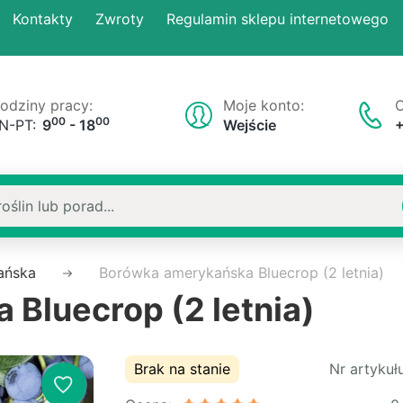
Kontakty
Zwroty
Regulamin sklepu internetowego
odziny pracy:
Moje konto:
O
00
00
N-PT:
9
- 18
Wejście
ańska
Borówka amerykańska Bluecrop (2 letnia)
Bluecrop (2 letnia)
Brak na stanie
Nr artykułu