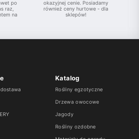
awet po
okazyjnej cenie. Posiadamy
s raz,
również ceny hurtowe - dla
ntem na
sklepów!
ie
Katalog
i dostawa
Rośliny egzotyczne
Drzewa owocowe
ERY
Jagody
Rośliny ozdobne
Materiały do ogrodu