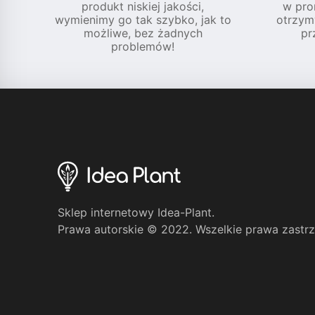
produkt niskiej jakości,
w pro
wymienimy go tak szybko, jak to
otrzym
możliwe, bez żadnych
pr
problemów!
Sklep internetowy Idea-Plant.
Prawa autorskie © 2022. Wszelkie prawa zastr