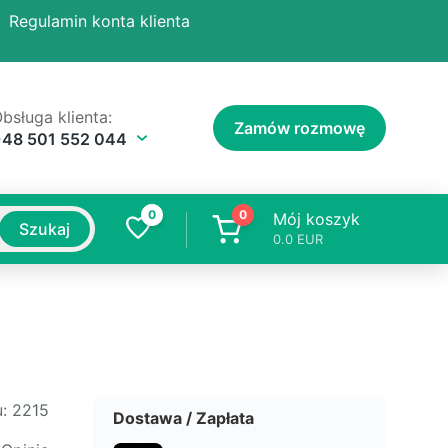
Regulamin konta klienta
bsługa klienta:
Zamów rozmowę
+48 501 552 044
0
0
Mój koszyk
Szukaj
0.0
EUR
:
2215
Dostawa / Zapłata