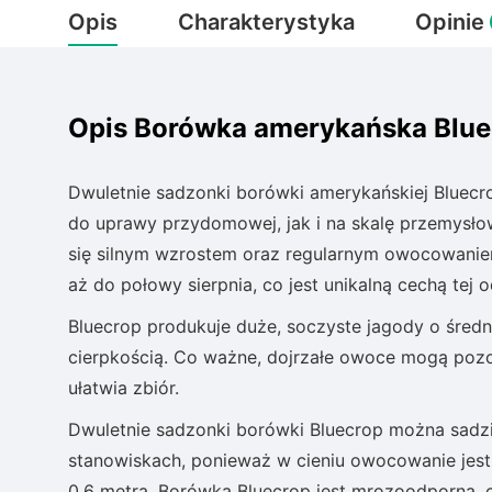
Opis
Charakterystyka
Opinie
Opis Borówka amerykańska Bluec
Dwuletnie sadzonki borówki amerykańskiej Bluecro
do uprawy przydomowej, jak i na skalę przemysłow
się silnym wzrostem oraz regularnym owocowaniem
aż do połowy sierpnia, co jest unikalną cechą tej 
Bluecrop produkuje duże, soczyste jagody o średn
cierpkością. Co ważne, dojrzałe owoce mogą pozo
ułatwia zbiór.
Dwuletnie sadzonki borówki Bluecrop można sadzić
stanowiskach, ponieważ w cieniu owocowanie jest 
0,6 metra. Borówka Bluecrop jest mrozoodporna, 