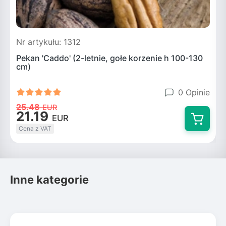
Nr artykułu: 1312
N
Pekan 'Caddo' (2-letnie, gołe korzenie h 100-130
P
cm)
0 Opinie
25.48
EUR
21.19
EUR
Cena z VAT
Inne kategorie