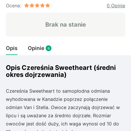
Rudbeckia
Ocena:
0 Opinie
Lawenda
Liliowiec
Brak na stanie
Hakonechoa (trawa bambusowa)
Miskant
Turzyca (carex)
Opis
Opinie
0
Różanecznik
Opis Czereśnia Sweetheart (średni
okres dojrzewania)
Pnącza
Glicynia (wisteria)
Czereśnia Sweetheart to samopłodna odmiana
Wiciokrzew
wyhodowana w Kanadzie poprzez połączenie
Bluszcz
odmian Van i Stella. Owoce zaczynają dojrzewać w
lipcu i są uważane za średnio dojrzałe. Rozmiar
Ewodia (tetradium daniellii)
owoców jest dość duży, ich waga wynosi od 10 do