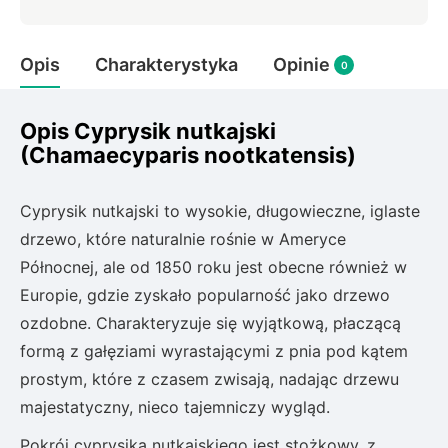
Rudbeckia
Lawenda
Opis
Charakterystyka
Opinie
Liliowiec
0
Hakonechoa (trawa bambusowa)
Miskant
Opis Cyprysik nutkajski
Turzyca (carex)
(Chamaecyparis nootkatensis)
Różanecznik
Cyprysik nutkajski to wysokie, długowieczne, iglaste
drzewo, które naturalnie rośnie w Ameryce
Pnącza
Północnej, ale od 1850 roku jest obecne również w
Europie, gdzie zyskało popularność jako drzewo
Glicynia (wisteria)
ozdobne. Charakteryzuje się wyjątkową, płaczącą
Wiciokrzew
Bluszcz
formą z gałęziami wyrastającymi z pnia pod kątem
prostym, które z czasem zwisają, nadając drzewu
Ewodia (tetradium daniellii)
majestatyczny, nieco tajemniczy wygląd.
Pokrój cyprysika nutkajskiego jest stożkowy, z