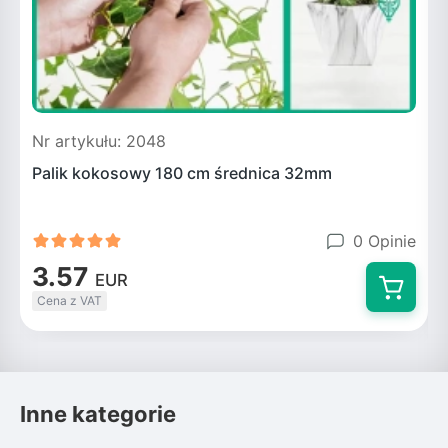
Nr artykułu: 2048
N
Palik kokosowy 180 cm średnica 32mm
F
0 Opinie
3.57
EUR
Cena z VAT
Inne kategorie