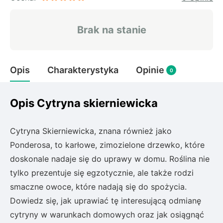
Rudbeckia
Lawenda
Brak na stanie
Liliowiec
Hakonechoa (trawa bambusowa)
Miskant
Opis
Charakterystyka
Opinie
Turzyca (carex)
0
Różanecznik
Opis Cytryna skierniewicka
Pnącza
Cytryna Skierniewicka, znana również jako
Ponderosa, to karłowe, zimozielone drzewko, które
Glicynia (wisteria)
doskonale nadaje się do uprawy w domu. Roślina nie
Wiciokrzew
tylko prezentuje się egzotycznie, ale także rodzi
Bluszcz
smaczne owoce, które nadają się do spożycia.
Dowiedz się, jak uprawiać tę interesującą odmianę
Ewodia (tetradium daniellii)
cytryny w warunkach domowych oraz jak osiągnąć