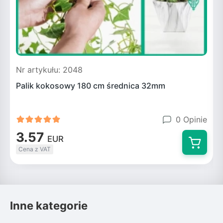
Nr artykułu: 2048
N
Palik kokosowy 180 cm średnica 32mm
F
0 Opinie
3.57
EUR
Cena z VAT
Inne kategorie