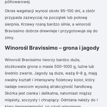
półtowarowej.
Okres wegetacji wynosi około 95–100 dni, a zbiór
przypada zazwyczaj na początek lub połowę
sierpnia. Krzewy rosną bardzo silnie, a winorośl
Bravissimo dobrze drewnieje i przygotowuje się do
zimy.
Winorośl Bravissimo – grona i jagody
Winorośl Bravissimo tworzy bardzo duże,
stożkowate grona o masie 500–1000 g, luźne lub
średnio zwarte. Jagody są duże, ważą 6–8 g, mają
owalny kształt i intensywny fioletowy kolor, który
nadaje owocom wysoką atrakcyjność handlową.
Skórka jest cienka i delikatna, natomiast miąższ
mięsisty, soczysty i chrupiący. Odmiana należy do I
klasy beznasienności, co czyni winogrona