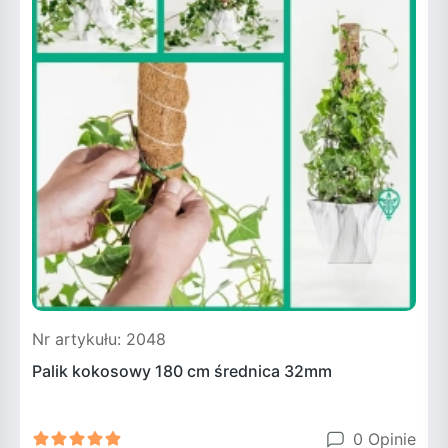
Nr artykułu: 2048
N
Palik kokosowy 180 cm średnica 32mm
F
0 Opinie