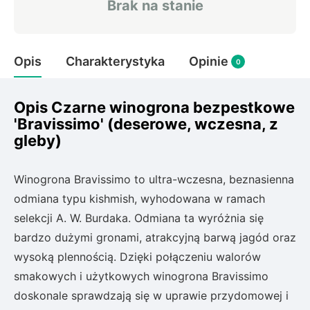
Brak na stanie
Rudbeckia
Lawenda
Liliowiec
Opis
Charakterystyka
Opinie
Hakonechoa (trawa bambusowa)
0
Miskant
Turzyca (carex)
Opis Czarne winogrona bezpestkowe
'Bravissimo' (deserowe, wczesna, z
Różanecznik
gleby)
Winogrona Bravissimo to ultra-wczesna, beznasienna
Pnącza
odmiana typu kishmish, wyhodowana w ramach
Glicynia (wisteria)
selekcji A. W. Burdaka. Odmiana ta wyróżnia się
Wiciokrzew
bardzo dużymi gronami, atrakcyjną barwą jagód oraz
Bluszcz
wysoką plennością. Dzięki połączeniu walorów
smakowych i użytkowych winogrona Bravissimo
Ewodia (tetradium daniellii)
doskonale sprawdzają się w uprawie przydomowej i