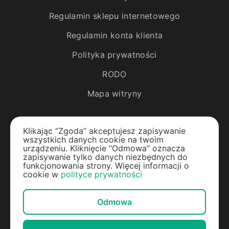
Regulamin sklepu internetowego
Regulamin konta klienta
Polityka prywatności
RODO
Mapa witryny
Katalog
Klikając “Zgoda” akceptujesz zapisywanie
wszystkich danych cookie na twoim
Rośliny egzotyczne
urządzeniu. Kliknięcie “Odmowa” oznacza
zapisywanie tylko danych niezbędnych do
funkcjonowania strony. Więcej informacji o
Drzewa owocowe
cookie w
polityce prywatności
Jagody
Odmowa
Rośliny ozdobne
Materiały do ogrodu