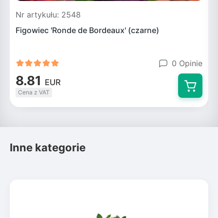
Nr artykułu: 2548
N
Figowiec 'Ronde de Bordeaux' (czarne)
F
0 Opinie
8.81
EUR
Cena z VAT
Inne kategorie