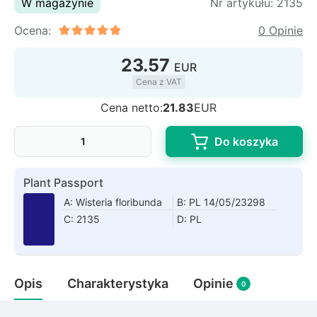
W magazynie
Nr artykułu:
2135
Rudbeckia
Lawenda
Ocena:
0 Opinie
Liliowiec
23.57
Hakonechoa (trawa bambusowa)
EUR
Miskant
Cena z VAT
Turzyca (carex)
Cena netto:
21.83
EUR
Różanecznik
Do koszyka
Plant Passport
Pnącza
A: Wisteria floribunda
B: PL 14/05/23298
Glicynia (wisteria)
C: 2135
D: PL
Wiciokrzew
Bluszcz
Opis
Charakterystyka
Opinie
0
Ewodia (tetradium daniellii)