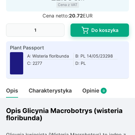
Rudbeckia
Cena z VAT
Lawenda
Cena netto:
20.72
EUR
Liliowiec
Hakonechoa (trawa bambusowa)
Do koszyka
Miskant
Turzyca (carex)
Plant Passport
A: Wisteria floribunda
B: PL 14/05/23298
Różanecznik
C: 2277
D: PL
Pnącza
Opis
Charakterystyka
Opinie
Glicynia (wisteria)
0
Wiciokrzew
Bluszcz
Opis Glicynia Macrobotrys (wisteria
floribunda)
Ewodia (tetradium daniellii)
Glicynia kwiecista (Wisteria Macrobotrys) to jedno z