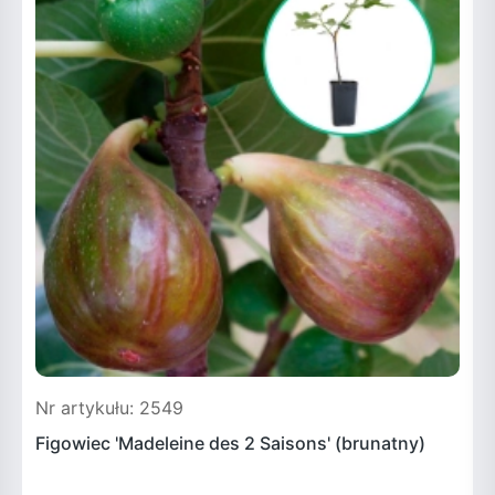
Nr artykułu: 2549
N
Figowiec 'Madeleine des 2 Saisons' (brunatny)
F