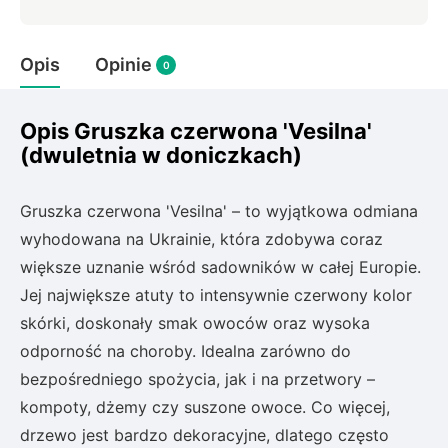
Rudbeckia
Lawenda
Opis
Opinie
Liliowiec
0
Hakonechoa (trawa bambusowa)
Miskant
Opis Gruszka czerwona 'Vesilna'
Turzyca (carex)
(dwuletnia w doniczkach)
Różanecznik
Gruszka czerwona 'Vesilna' – to wyjątkowa odmiana
wyhodowana na Ukrainie, która zdobywa coraz
Pnącza
większe uznanie wśród sadowników w całej Europie.
Jej największe atuty to intensywnie czerwony kolor
Glicynia (wisteria)
skórki, doskonały smak owoców oraz wysoka
Wiciokrzew
Bluszcz
odporność na choroby. Idealna zarówno do
bezpośredniego spożycia, jak i na przetwory –
Ewodia (tetradium daniellii)
kompoty, dżemy czy suszone owoce. Co więcej,
drzewo jest bardzo dekoracyjne, dlatego często