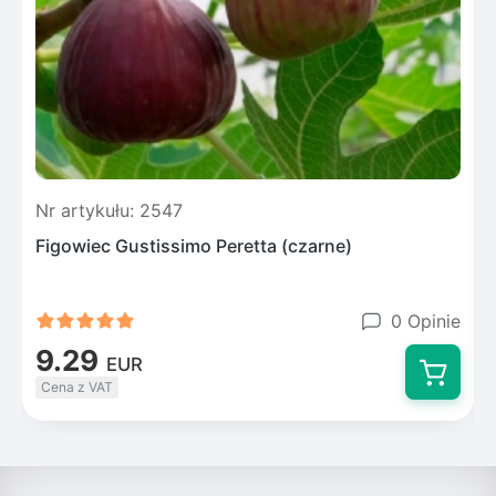
Nr artykułu: 2547
N
Figowiec Gustissimo Peretta (czarne)
0 Opinie
9.29
EUR
Cena z VAT