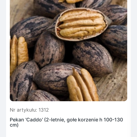
Nr artykułu: 1312
N
Pekan 'Caddo' (2-letnie, gołe korzenie h 100-130
P
cm)