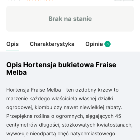
Rudbeckia
Lawenda
Brak na stanie
Liliowiec
Hakonechoa (trawa bambusowa)
Miskant
Opis
Charakterystyka
Opinie
Turzyca (carex)
0
Różanecznik
Opis Hortensja bukietowa Fraise
Melba
Pnącza
Hortensja Fraise Melba - ten ozdobny krzew to
Glicynia (wisteria)
marzenie każdego właściciela własnej działki
Wiciokrzew
ogrodowej, klombu czy nawet niewielkiej rabaty.
Bluszcz
Przepiękna roślina o ogromnych, sięgających 45
centymetrów długości, stożkowatych kwiatostanach,
Ewodia (tetradium daniellii)
wywołuje nieodpartą chęć natychmiastowego