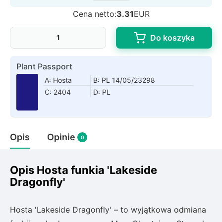
Rudbeckia
Cena netto:
3.31
EUR
Lawenda
Liliowiec
Do koszyka
Hakonechoa (trawa bambusowa)
Miskant
Plant Passport
Turzyca (carex)
A: Hosta
B: PL 14/05/23298
C: 2404
D: PL
Różanecznik
Pnącza
Opis
Opinie
0
Glicynia (wisteria)
Wiciokrzew
Opis Hosta funkia 'Lakeside
Bluszcz
Dragonfly'
Ewodia (tetradium daniellii)
Hosta 'Lakeside Dragonfly' – to wyjątkowa odmiana