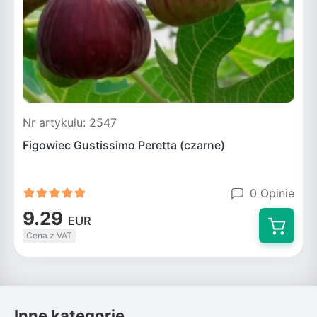
Nr artykułu: 2547
N
Figowiec Gustissimo Peretta (czarne)
0 Opinie
9.29
EUR
Cena z VAT
Inne kategorie