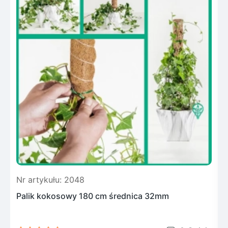
Nr artykułu: 2048
N
Palik kokosowy 180 cm średnica 32mm
F