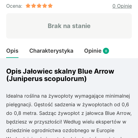
Rudbeckia
Ocena:
0 Opinie
Lawenda
Liliowiec
Brak na stanie
Hakonechoa (trawa bambusowa)
Miskant
Turzyca (carex)
Opis
Charakterystyka
Opinie
0
Różanecznik
Opis Jałowiec skalny Blue Arrow
(Juniperus scopulorum)
Pnącza
Glicynia (wisteria)
Idealna roślina na żywopłoty wymagające minimalnej
Wiciokrzew
pielęgnacji. Gęstość sadzenia w żywopłotach od 0,6
Bluszcz
do 0,8 metra. Sadząc żywopłot z jałowca Blue Arrow,
będziesz w przyszłości! Według wielu ekspertów w
Ewodia (tetradium daniellii)
dziedzinie ogrodnictwa ozdobnego w Europie