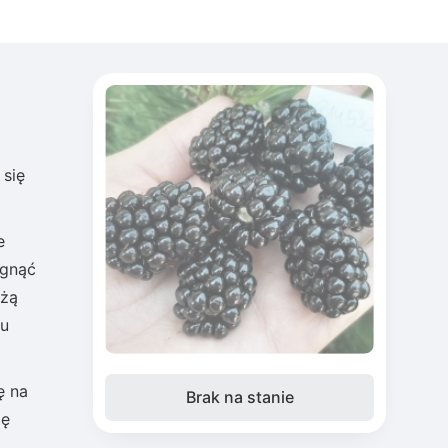
się
e
ągnąć
użą
ru
ę na
Brak na stanie
zę