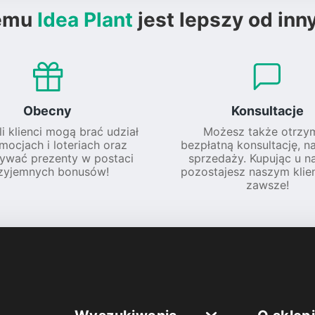
emu
Idea Plant
jest lepszy od inn
Obecny
Konsultacje
li klienci mogą brać udział
Możesz także otrzy
mocjach i loteriach oraz
bezpłatną konsultację, n
ywać prezenty w postaci
sprzedaży. Kupując u na
zyjemnych bonusów!
pozostajesz naszym klie
zawsze!