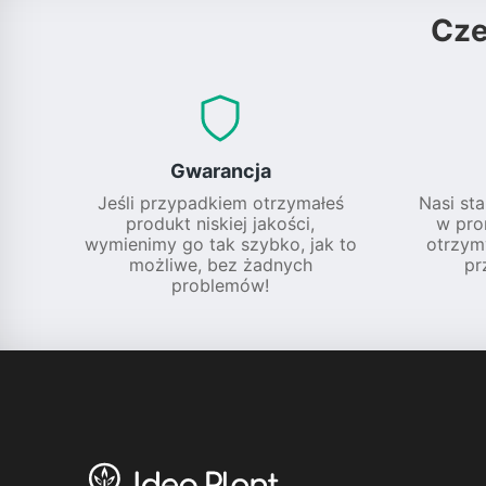
Cz
Gwarancja
Jeśli przypadkiem otrzymałeś
Nasi sta
produkt niskiej jakości,
w pro
wymienimy go tak szybko, jak to
otrzym
możliwe, bez żadnych
pr
problemów!