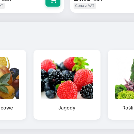
AT
Cena z VAT
ocowe
Jagody
Rośl