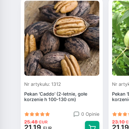
Nr artykułu: 1312
Nr arty
Pekan 'Caddo' (2-letnie, gołe
Pekan '
korzenie h 100-130 cm)
korzeni
0 Opinie
25.48
23.10
EUR
E
21.19
21.19
EUR