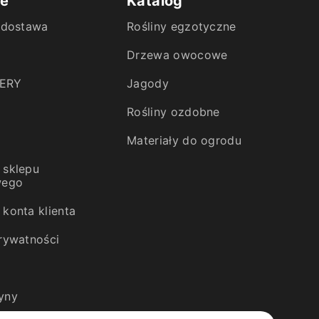
ie
Katalog
i dostawa
Rośliny egzotyczne
Drzewa owocowe
ERY
Jagody
Rośliny ozdobne
Materiały do ogrodu
 sklepu
wego
konta klienta
prywatności
yny