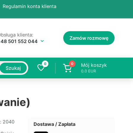
Regulamin konta klienta
bsługa klienta:
Zamów rozmowę
+48 501 552 044
0
0
Mój koszyk
Szukaj
0.0
EUR
wanie)
:
2040
Dostawa / Zapłata