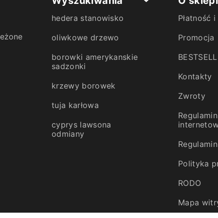
Wyszukiwania
O sklep
hedera stanowisko
Płatność 
zeżone
oliwkowe drzewo
Promocja
borowki amerykanskie
BESTSELL
sadzonki
Kontakty
krzewy borowek
Zwroty
tuja karłowa
Regulamin
cyprys lawsona
interneto
odmiany
Regulamin 
domowe bonsai
Polityka 
RODO
Mapa witr