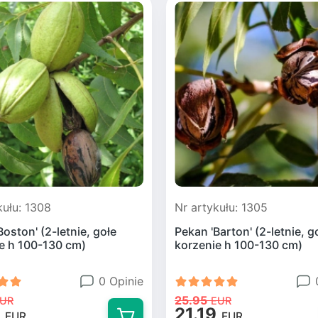
kułu: 1308
Nr artykułu: 1305
Boston' (2-letnie, gołe
Pekan 'Barton' (2-letnie, g
e h 100-130 cm)
korzenie h 100-130 cm)
0 Opinie
25.95
UR
EUR
21.19
EUR
EUR