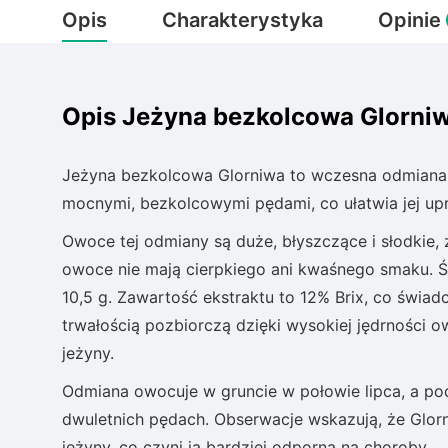
Opis
Charakterystyka
Opinie
Opis Jeżyna bezkolcowa Glorni
Jeżyna bezkolcowa Glorniwa to wczesna odmiana,
mocnymi, bezkolcowymi pędami, co ułatwia jej upr
Owoce tej odmiany są duże, błyszczące i słodkie,
owoce nie mają cierpkiego ani kwaśnego smaku. 
10,5 g. Zawartość ekstraktu to 12% Brix, co świad
trwałością pozbiorczą dzięki wysokiej jędrności 
jeżyny.
Odmiana owocuje w gruncie w połowie lipca, a po
dwuletnich pędach. Obserwacje wskazują, że Glorn
jeżyny, co czyni ją bardziej odporną na choroby.