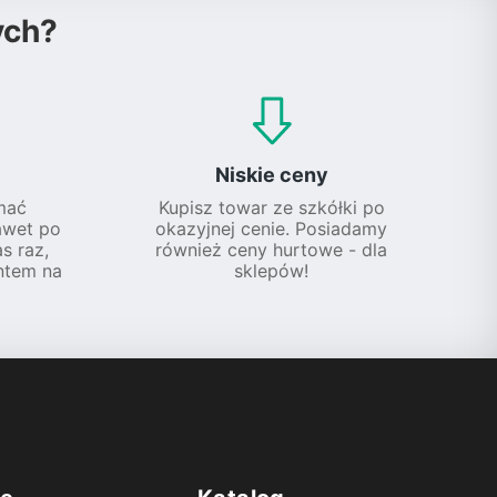
ych?
Niskie ceny
mać
Kupisz towar ze szkółki po
awet po
okazyjnej cenie. Posiadamy
s raz,
również ceny hurtowe - dla
ntem na
sklepów!