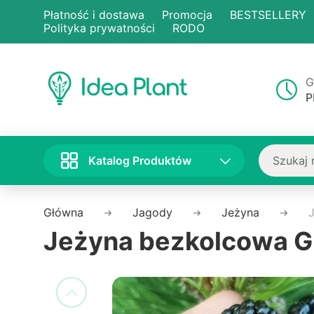
Płatność i dostawa
Promocja
BESTSELLERY
Polityka prywatności
RODO
G
P
Katalog Produktów
Główna
Jagody
Jeżyna
Jeżyna bezkolcowa G