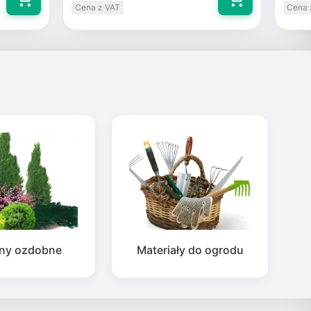
Cena z VAT
Cena 
iny ozdobne
Materiały do ogrodu