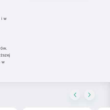
 i w
rów.
yższej
s w