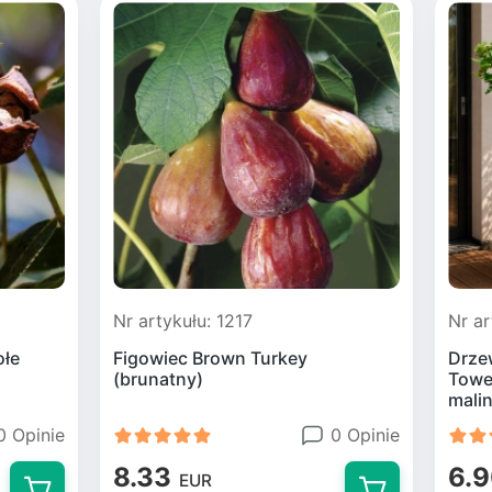
Nr artykułu: 1217
Nr ar
ołe
Figowiec Brown Turkey
Drze
(brunatny)
Tower
mali
0 Opinie
0 Opinie
8.33
6.
EUR