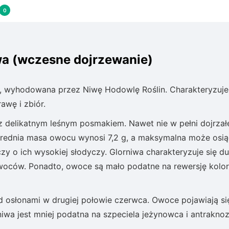
0
wa (wczesne dojrzewanie)
 wyhodowana przez Niwę Hodowlę Roślin. Charakteryzuje 
awę i zbiór.
 z delikatnym leśnym posmakiem. Nawet nie w pełni dojrzał
Średnia masa owocu wynosi 7,2 g, a maksymalna może osi
czy o ich wysokiej słodyczy. Glorniwa charakteryzuje się d
owoców. Ponadto, owoce są mało podatne na rewersję kolo
d osłonami w drugiej połowie czerwca. Owoce pojawiają si
iwa jest mniej podatna na szpeciela jeżynowca i antrakno