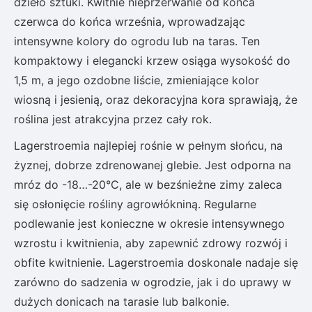
dzieło sztuki. Kwitnie nieprzerwanie od końca
czerwca do końca września, wprowadzając
intensywne kolory do ogrodu lub na taras. Ten
kompaktowy i elegancki krzew osiąga wysokość do
1,5 m, a jego ozdobne liście, zmieniające kolor
wiosną i jesienią, oraz dekoracyjna kora sprawiają, że
roślina jest atrakcyjna przez cały rok.
Lagerstroemia najlepiej rośnie w pełnym słońcu, na
żyznej, dobrze zdrenowanej glebie. Jest odporna na
mróz do -18…-20°C, ale w bezśnieżne zimy zaleca
się osłonięcie rośliny agrowłókniną. Regularne
podlewanie jest konieczne w okresie intensywnego
wzrostu i kwitnienia, aby zapewnić zdrowy rozwój i
obfite kwitnienie. Lagerstroemia doskonale nadaje się
zarówno do sadzenia w ogrodzie, jak i do uprawy w
dużych donicach na tarasie lub balkonie.