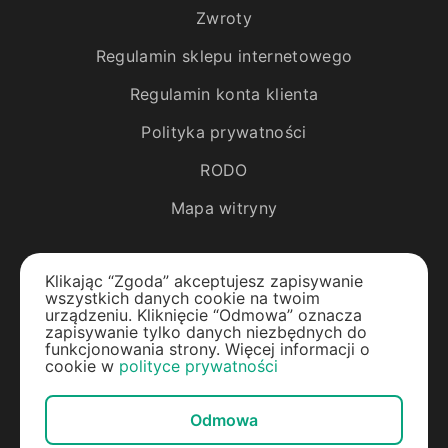
Zwroty
Regulamin sklepu internetowego
Regulamin konta klienta
Polityka prywatności
RODO
Mapa witryny
Katalog
Klikając “Zgoda” akceptujesz zapisywanie
wszystkich danych cookie na twoim
Rośliny egzotyczne
urządzeniu. Kliknięcie “Odmowa” oznacza
zapisywanie tylko danych niezbędnych do
funkcjonowania strony. Więcej informacji o
Drzewa owocowe
cookie w
polityce prywatności
Jagody
Odmowa
Rośliny ozdobne