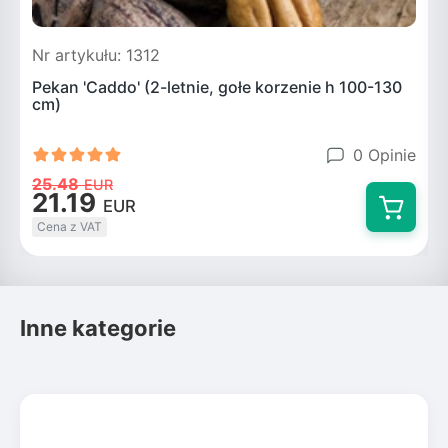
Nr artykułu: 1312
N
Pekan 'Caddo' (2-letnie, gołe korzenie h 100-130
P
cm)
0 Opinie
25.48
EUR
21.19
EUR
Cena z VAT
Inne kategorie