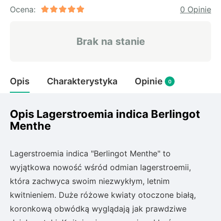
Rudbeckia
Ocena:
0 Opinie
Lawenda
Liliowiec
Brak na stanie
Hakonechoa (trawa bambusowa)
Miskant
Turzyca (carex)
Opis
Charakterystyka
Opinie
0
Różanecznik
Opis Lagerstroemia indica Berlingot
Menthe
Pnącza
Glicynia (wisteria)
Lagerstroemia indica "Berlingot Menthe" to
Wiciokrzew
wyjątkowa nowość wśród odmian lagerstroemii,
Bluszcz
która zachwyca swoim niezwykłym, letnim
kwitnieniem. Duże różowe kwiaty otoczone białą,
Ewodia (tetradium daniellii)
koronkową obwódką wyglądają jak prawdziwe