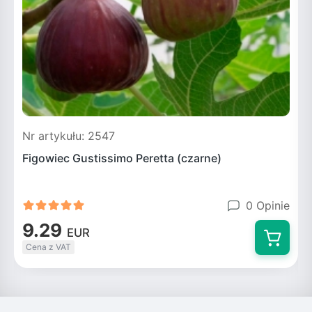
Nr artykułu: 2547
N
Figowiec Gustissimo Peretta (czarne)
0 Opinie
9.29
EUR
Cena z VAT