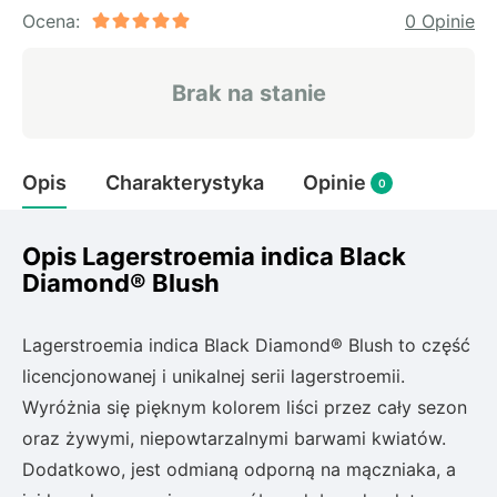
Rudbeckia
Ocena:
0 Opinie
Lawenda
Liliowiec
Brak na stanie
Hakonechoa (trawa bambusowa)
Miskant
Turzyca (carex)
Opis
Charakterystyka
Opinie
0
Różanecznik
Opis Lagerstroemia indica Black
Diamond® Blush
Pnącza
Glicynia (wisteria)
Lagerstroemia indica Black Diamond® Blush to część
Wiciokrzew
licencjonowanej i unikalnej serii lagerstroemii.
Bluszcz
Wyróżnia się pięknym kolorem liści przez cały sezon
oraz żywymi, niepowtarzalnymi barwami kwiatów.
Ewodia (tetradium daniellii)
Dodatkowo, jest odmianą odporną na mączniaka, a