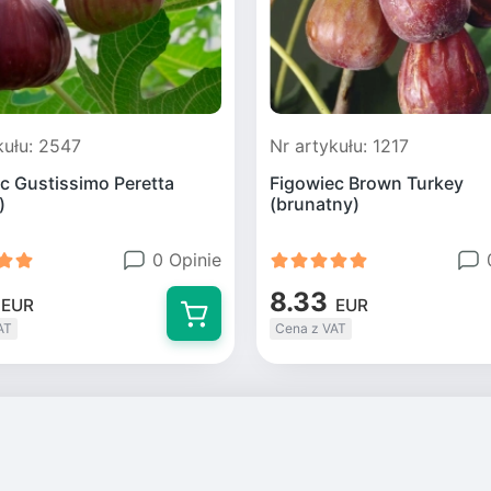
kułu: 2547
Nr artykułu: 1217
c Gustissimo Peretta
Figowiec Brown Turkey
)
(brunatny)
0 Opinie
8.33
EUR
EUR
AT
Cena z VAT