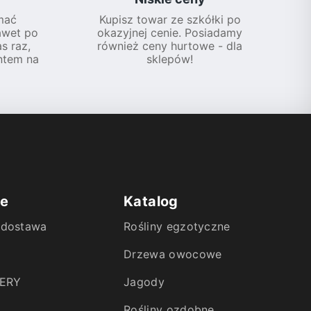
mać
Kupisz towar ze szkółki po
awet po
okazyjnej cenie. Posiadamy
s raz,
również ceny hurtowe - dla
ntem na
sklepów!
ie
Katalog
i dostawa
Rośliny egzotyczne
Drzewa owocowe
ERY
Jagody
Rośliny ozdobne