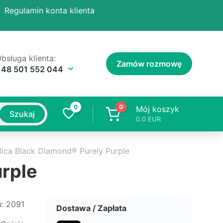
Regulamin konta klienta
bsługa klienta:
Zamów rozmowę
+48 501 552 044
0
0
Mój koszyk
Szukaj
0.0
EUR
dica Black Diamond® Purely Purple
urple
:
2091
Dostawa / Zapłata