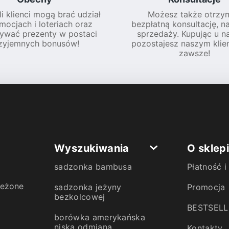
li klienci mogą brać udział
Możesz także otrzy
mocjach i loteriach oraz
bezpłatną konsultację, n
ywać prezenty w postaci
sprzedaży. Kupując u na
zyjemnych bonusów!
pozostajesz naszym klie
zawsze!
Wyszukiwania
O sklep
sadzonka bambusa
Płatność 
zeżone
sadzonka jeżyny
Promocja
bezkolcowej
BESTSELL
borówka amerykańska
niska odmiana
Kontakty