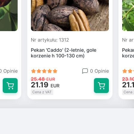
Nr artykułu: 1312
Nr ar
Pekan 'Caddo' (2-letnie, gołe
Pekan
korzenie h 100-130 cm)
korz
0 Opinie
0 Opinie
25.48
23.1
EUR
21.19
21.
EUR
Cena z VAT
Cena 