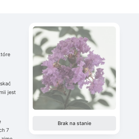
które
yskać
ii jest
ę
Brak na stanie
ch 7
 zimę.