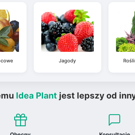
ocowe
Jagody
Rośl
emu
Idea Plant
jest lepszy od inn
Obecny
Konsultacje