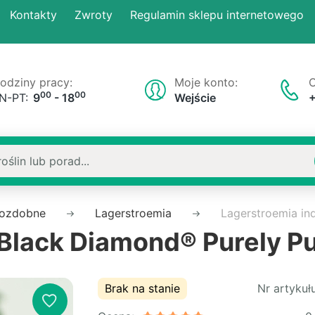
Kontakty
Zwroty
Regulamin sklepu internetowego
odziny pracy:
Moje konto:
O
00
00
N-PT:
9
- 18
Wejście
 ozdobne
Lagerstroemia
Lagerstroemia in
 Black Diamond® Purely P
Brak na stanie
Nr artykułu