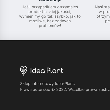
Jeśli przypadkiem otrzymałeś
Nasi sta
produkt niskiej jakości,
w pro
wymienimy go tak szybko, jak to
otrzym
możliwe, bez żadnych
pr
problemów!
Sklep internetowy Idea-Plant.
Prawa autorskie © 2022. Wszelkie prawa zastr