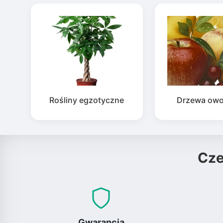
Rośliny egzotyczne
Drzewa ow
Cz
Gwarancja