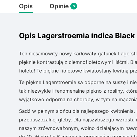
Opis
Opinie
0
Opis Lagerstroemia indica Black
Ten niesamowity nowy karłowaty gatunek Lagerstro
pięknie kontrastują z ciemnofioletowymi liśćmi. B
fioletu! Te piękne fioletowe kwiatostany kwitną prz
Te piękne Lagerstroemie są odporne na suszę i n
tak niezwykłe i fenomenalne piękno z rośliny, któr
wyjątkowo odporna na choroby, w tym na mącznia
Sadź w pełnym słońcu dla najlepszego kwitnienia
przepuszczalnej gleby. Dla najszybszego wzrostu
naszym zrównoważonym, wolno działającym nawoz
do 10. W strefie 6 można je uprawiać w gruncie i t