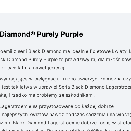
 Diamond® Purely Purple
emii z serii Black Diamond ma idealnie fioletowe kwiaty, 
lack Diamond Purely Purple to prawdziwy raj dla miłośników
ez całe lato, a nawet jesienią!
iewymagające w pielęgnacji. Trudno uwierzyć, że można uz
a jest tak łatwa w uprawie! Seria Black Diamond Lagerstroem
ka, i rzadko ma problemy ze szkodnikami.
. Lagerstroemie są przystosowane do każdej dobrze
 i najlepszych kwiatów nawoż podczas sadzenia i na wiosn
em. Black Diamond Lagerstroemie dobrze rosną w strefa
raktować jako byliny. Po prostu obficie ściółkuj korzenie na