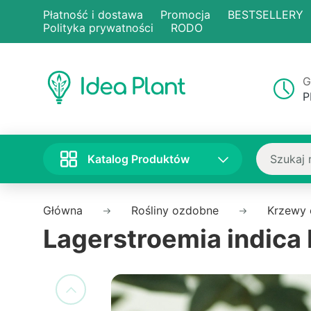
Płatność i dostawa
Promocja
BESTSELLERY
Polityka prywatności
RODO
G
P
Katalog Produktów
Główna
Rośliny ozdobne
Krzewy
Lagerstroemia indica