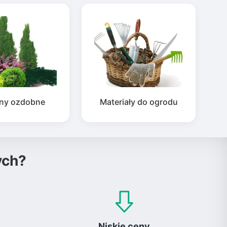
iny ozdobne
Materiały do ogrodu
ych?
Niskie ceny