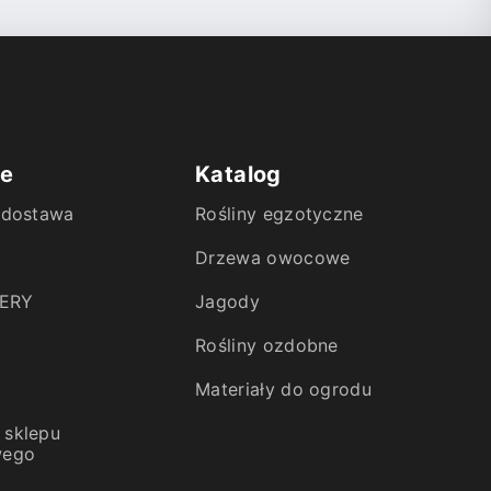
ie
Katalog
i dostawa
Rośliny egzotyczne
Drzewa owocowe
ERY
Jagody
Rośliny ozdobne
Materiały do ogrodu
 sklepu
wego