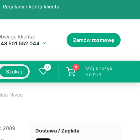
Regulamin konta klienta
bsługa klienta:
Zamów rozmowę
+48 501 552 044
0
0
Mój koszyk
Szukaj
0.0
EUR
dica Nivea
:
2089
Dostawa / Zapłata