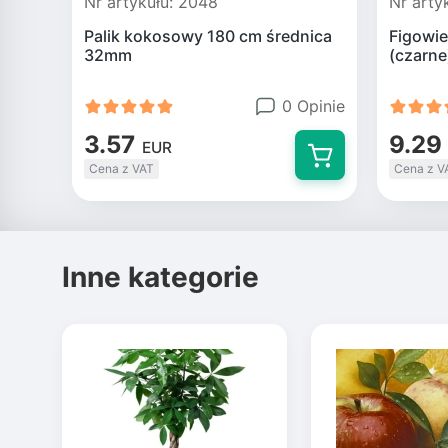
Nr artykułu: 2048
Nr arty
Palik kokosowy 180 cm średnica
Figowie
32mm
(czarne
0 Opinie
3.57
9.29
EUR
Cena z VAT
Cena z V
Inne kategorie