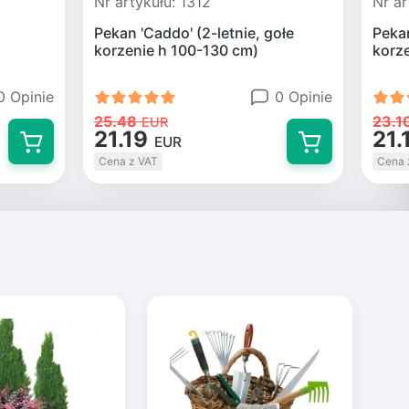
Nr artykułu: 1312
Nr ar
Pekan 'Caddo' (2-letnie, gołe
Pekan
korzenie h 100-130 cm)
korz
0 Opinie
0 Opinie
25.48
23.1
EUR
21.19
21.
EUR
Cena z VAT
Cena 