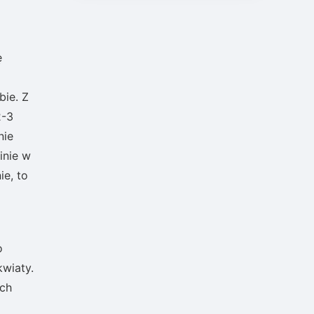
ę
bie. Z
2-3
nie
inie w
ie, to
o
kwiaty.
ych