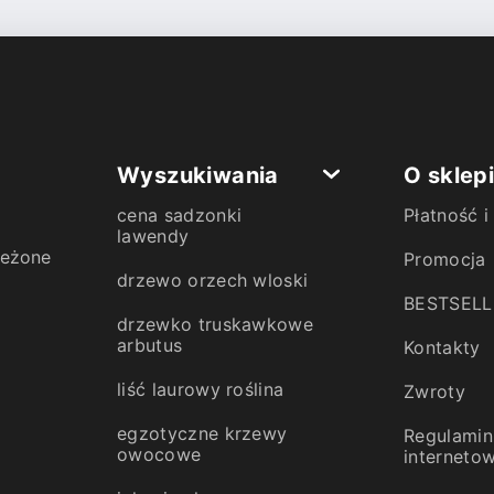
Wyszukiwania
O sklep
cena sadzonki
Płatność 
lawendy
zeżone
Promocja
drzewo orzech wloski
BESTSELL
drzewko truskawkowe
arbutus
Kontakty
liść laurowy roślina
Zwroty
egzotyczne krzewy
Regulamin
owocowe
interneto