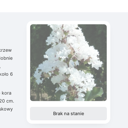
 krzew
dobnie
,
koło 6
ę kora
 20 cm.
iskowy
Brak na stanie