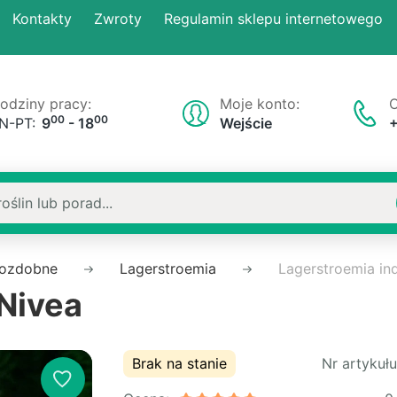
Kontakty
Zwroty
Regulamin sklepu internetowego
odziny pracy:
Moje konto:
O
00
00
N-PT:
9
- 18
Wejście
 ozdobne
Lagerstroemia
Lagerstroemia in
 Nivea
Brak na stanie
Nr artykułu