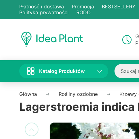
Płatność i dostawa
Promocja
BESTSELLERY
Polityka prywatności
RODO
G
P
Katalog Produktów
Główna
Rośliny ozdobne
Krzewy
Lagerstroemia indica