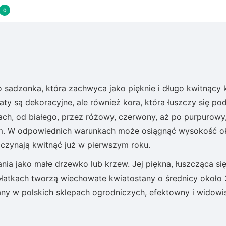
0
to sadzonka, która zachwyca jako pięknie i długo kwitnący
ty są dekoracyjne, ale również kora, która łuszczy się po
iach, od białego, przez różowy, czerwony, aż po purpurowy
cm. W odpowiednich warunkach może osiągnąć wysokość o
aczynają kwitnąć już w pierwszym roku.
ia jako małe drzewko lub krzew. Jej piękna, łuszcząca si
płatkach tworzą wiechowate kwiatostany o średnicy około
any w polskich sklepach ogrodniczych, efektowny i widow