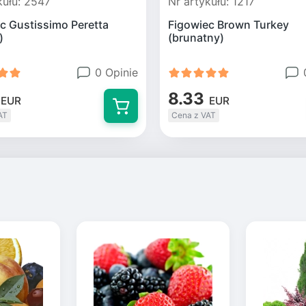
kułu: 2547
Nr artykułu: 1217
c Gustissimo Peretta
Figowiec Brown Turkey
)
(brunatny)
0 Opinie
8.33
EUR
EUR
AT
Cena z VAT