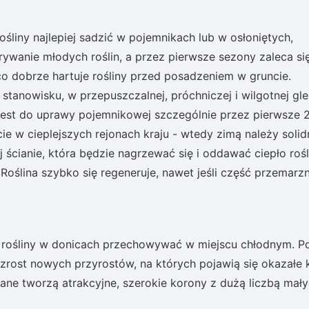
ośliny najlepiej sadzić w pojemnikach lub w osłoniętych,
rywanie młodych roślin, a przez pierwsze sezony zaleca si
 dobrze hartuje rośliny przed posadzeniem w gruncie.
tanowisku, w przepuszczalnej, próchniczej i wilgotnej gle
jest do uprawy pojemnikowej szczególnie przez pierwsze 
 w cieplejszych rejonach kraju - wtedy zimą należy solid
 ścianie, która będzie nagrzewać się i oddawać ciepło rośl
Roślina szybko się regeneruje, nawet jeśli część przemarzn
 rośliny w donicach przechowywać w miejscu chłodnym. P
zrost nowych przyrostów, na których pojawią się okazałe 
ane tworzą atrakcyjne, szerokie korony z dużą liczbą mał