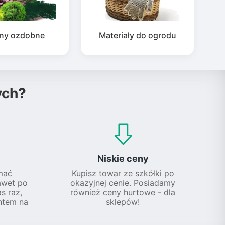
iny ozdobne
Materiały do ogrodu
ych?
Niskie ceny
mać
Kupisz towar ze szkółki po
awet po
okazyjnej cenie. Posiadamy
s raz,
również ceny hurtowe - dla
ntem na
sklepów!