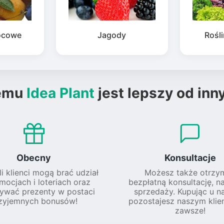
ocowe
Jagody
Rośl
emu
Idea Plant
jest lepszy od inn
Obecny
Konsultacje
li klienci mogą brać udział
Możesz także otrzy
mocjach i loteriach oraz
bezpłatną konsultację, n
ywać prezenty w postaci
sprzedaży. Kupując u na
zyjemnych bonusów!
pozostajesz naszym klie
zawsze!