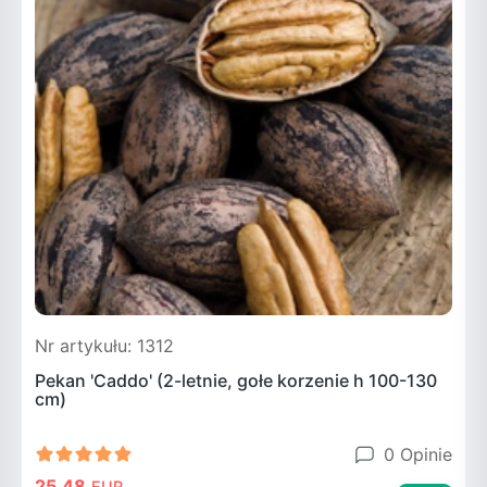
Nr artykułu: 1312
N
Pekan 'Caddo' (2-letnie, gołe korzenie h 100-130
P
cm)
0 Opinie
25.48
EUR