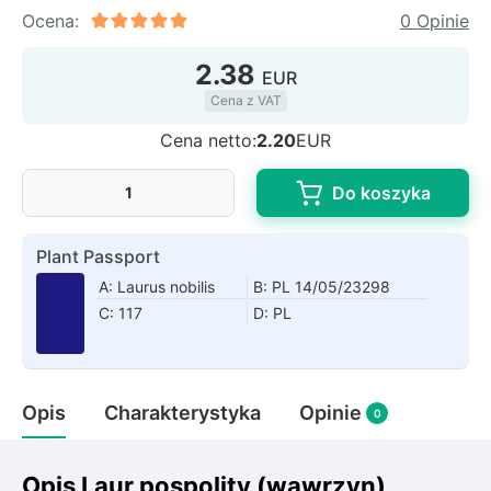
Rudbeckia
Ocena:
0 Opinie
Lawenda
2.38
Liliowiec
EUR
Hakonechoa (trawa bambusowa)
Cena z VAT
Miskant
Cena netto:
2.20
EUR
Turzyca (carex)
Do koszyka
Różanecznik
Plant Passport
Pnącza
A: Laurus nobilis
B: PL 14/05/23298
C: 117
D: PL
Glicynia (wisteria)
Wiciokrzew
Bluszcz
Opis
Charakterystyka
Opinie
0
Ewodia (tetradium daniellii)
Opis Laur pospolity (wawrzyn)