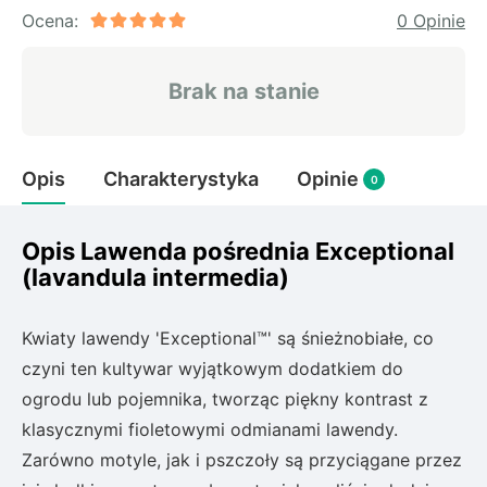
Rudbeckia
Ocena:
0 Opinie
Lawenda
Liliowiec
Brak na stanie
Hakonechoa (trawa bambusowa)
Miskant
Turzyca (carex)
Opis
Charakterystyka
Opinie
0
Różanecznik
Opis Lawenda pośrednia Exceptional
(lavandula intermedia)
Pnącza
Glicynia (wisteria)
Kwiaty lawendy 'Exceptional™' są śnieżnobiałe, co
Wiciokrzew
czyni ten kultywar wyjątkowym dodatkiem do
Bluszcz
ogrodu lub pojemnika, tworząc piękny kontrast z
klasycznymi fioletowymi odmianami lawendy.
Ewodia (tetradium daniellii)
Zarówno motyle, jak i pszczoły są przyciągane przez