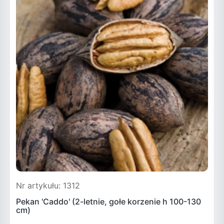
Nr artykułu: 1312
N
Pekan 'Caddo' (2-letnie, gołe korzenie h 100-130
P
cm)