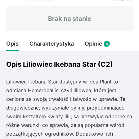
Rudbeckia
Lawenda
Brak na stanie
Liliowiec
Hakonechoa (trawa bambusowa)
Miskant
Opis
Charakterystyka
Opinie
Turzyca (carex)
0
Różanecznik
Opis Liliowiec Ikebana Star (C2)
Pnącza
Liliowiec Ikebana Star dostępny w Idea Plant to
odmiana Hemerocallis, czyli liliowca, która jest
Glicynia (wisteria)
ceniona za swoją trwałość i łatwość w uprawie. Te
Wiciokrzew
długowieczne, wytrzymałe byliny, przypominające
Bluszcz
swoim kształtem kwiaty lilii, są niezwykle odporne na
różne warunki, co sprawia, że są popularne wśród
Ewodia (tetradium daniellii)
początkujących ogrodników. Dodatkowo, ich