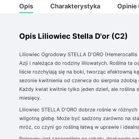
Opis
Charakterystyka
Opinie
Opis Liliowiec Stella D'or (C2)
Liliowiec Ogrodowy STELLA D'ORO (Hemerocallis hy
Azji i należąca do rodziny liliowatych. Roślina t
liście rozchylają się na boki, tworząc efektowną k
sezonie kwitnienia od czerwca do sierpnia zdobią 
Każdy kwiat kwitnie tylko jeden dzień, ale roślina
miesięcy.
Liliowiec STELLA D'ORO dobrze rośnie w różnych 
wilgotną glebę. Może być sadzony zarówno na stan
mróz, co czyni go rośliną łatwą w uprawie i idealn
Polecany jest szczególnie na rabaty, doskonale 