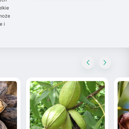
lkie
 może
e i