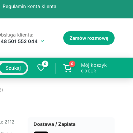
Regulamin konta klienta
bsługa klienta:
Zamów rozmowę
+48 501 552 044
0
0
Mój koszyk
Szukaj
0.0
EUR
2)
u:
2112
Dostawa / Zapłata