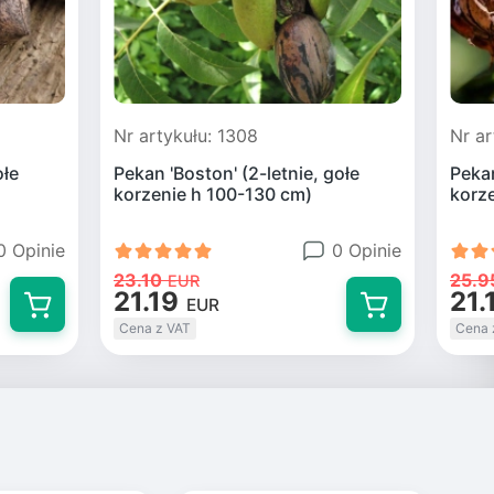
Nr artykułu: 1308
Nr ar
ołe
Pekan 'Boston' (2-letnie, gołe
Pekan
korzenie h 100-130 cm)
korz
0 Opinie
0 Opinie
23.10
25.9
EUR
21.19
21.
EUR
Cena z VAT
Cena 