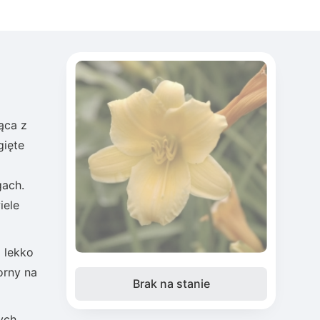
ąca z
gięte
gach.
iele
 lekko
orny na
Brak na stanie
ych