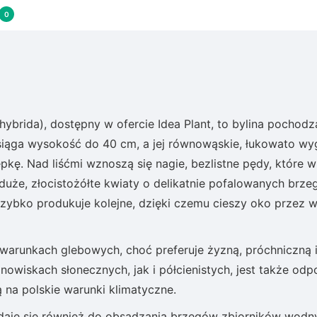
0
brida), dostępny w ofercie Idea Plant, to bylina pochodz
a osiąga wysokość do 40 cm, a jej równowąskie, łukowato wy
ępkę. Nad liśćmi wznoszą się nagie, bezlistne pędy, które w
duże, złocistożółte kwiaty o delikatnie pofalowanych brze
 szybko produkuje kolejne, dzięki czemu cieszy oko przez w
warunkach glebowych, choć preferuje żyzną, próchniczną i
owiskach słonecznych, jak i półcienistych, jest także odp
ą na polskie warunki klimatyczne.
nadaje się również do obsadzania brzegów zbiorników wodn