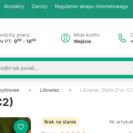
Kontakty
Zwroty
Regulamin sklepu internetowego
odziny pracy:
Moje konto:
O
00
00
N-PT:
9
- 18
Wejście
 bylinowe
Liliowiec
Liliowiec Stella D'or (C
C2)
Brak na stanie
Nr artykuł