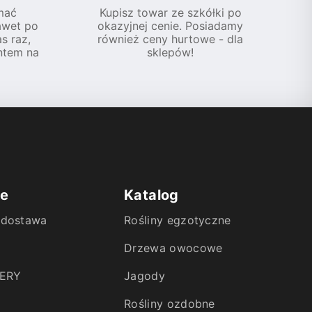
mać
Kupisz towar ze szkółki po
awet po
okazyjnej cenie. Posiadamy
s raz,
również ceny hurtowe - dla
ntem na
sklepów!
ie
Katalog
i dostawa
Rośliny egzotyczne
Drzewa owocowe
ERY
Jagody
Rośliny ozdobne