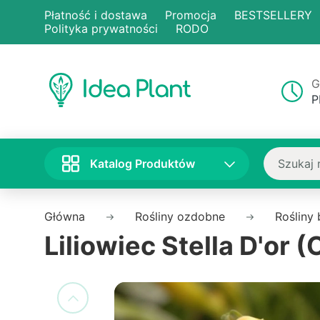
Płatność i dostawa
Promocja
BESTSELLERY
Polityka prywatności
RODO
G
P
Katalog Produktów
Główna
Rośliny ozdobne
Rośliny
Liliowiec Stella D'or (