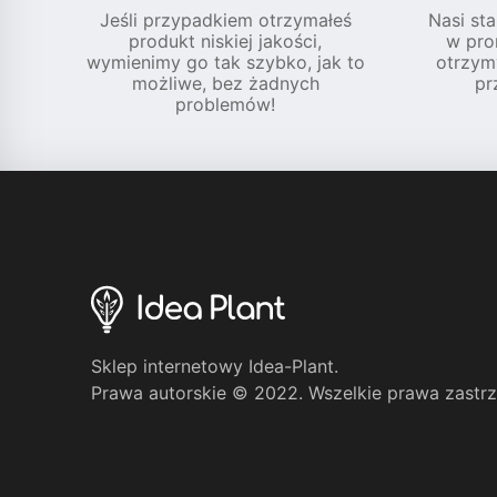
Jeśli przypadkiem otrzymałeś
Nasi sta
produkt niskiej jakości,
w pro
wymienimy go tak szybko, jak to
otrzym
możliwe, bez żadnych
pr
problemów!
Sklep internetowy Idea-Plant.
Prawa autorskie © 2022. Wszelkie prawa zastr