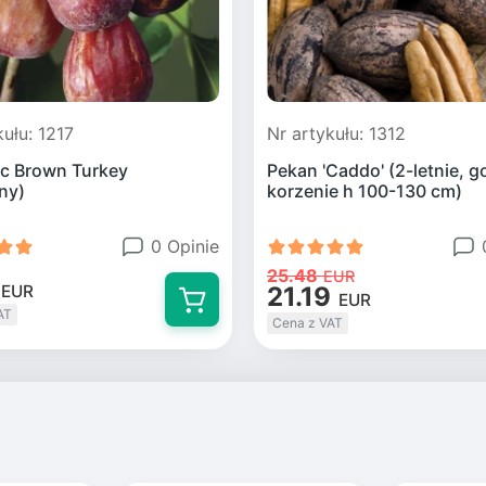
kułu: 1217
Nr artykułu: 1312
c Brown Turkey
Pekan 'Caddo' (2-letnie, g
ny)
korzenie h 100-130 cm)
0 Opinie
25.48
EUR
21.19
EUR
EUR
AT
Cena z VAT