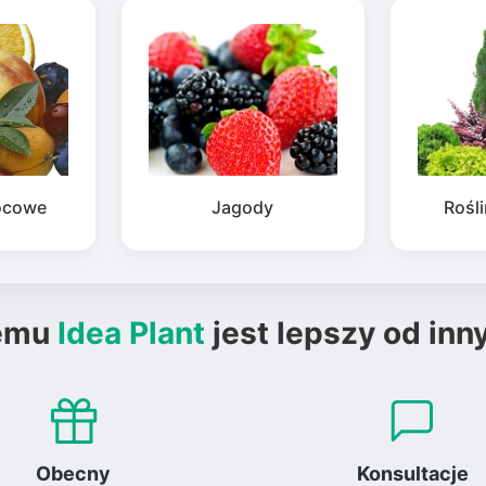
ocowe
Jagody
Rośl
emu
Idea Plant
jest lepszy od inn
Obecny
Konsultacje