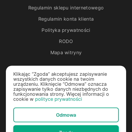
Regulamin sklepu internetowego
Regulamin konta klienta
Polityka prywatności
RODO
Mapa witryny
Katalog
Klikając “Zgoda” akceptujesz zapisywanie
wszystkich danych cookie na twoim
Rośliny egzotyczne
urządzeniu. Kliknięcie “Odmowa” oznacza
zapisywanie tylko danych niezbędnych do
funkcjonowania strony. Więcej informacji o
Drzewa owocowe
cookie w
polityce prywatności
Jagody
Odmowa
Rośliny ozdobne
Materiały do ogrodu