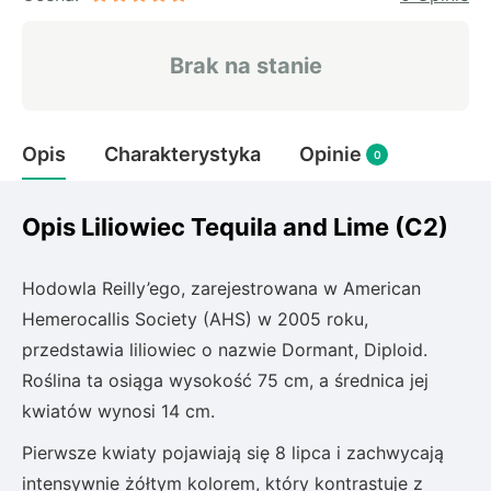
Rudbeckia
Lawenda
Brak na stanie
Liliowiec
Hakonechoa (trawa bambusowa)
Miskant
Opis
Charakterystyka
Opinie
Turzyca (carex)
0
Różanecznik
Opis Liliowiec Tequila and Lime (C2)
Pnącza
Hodowla Reilly’ego, zarejestrowana w American
Hemerocallis Society (AHS) w 2005 roku,
Glicynia (wisteria)
przedstawia liliowiec o nazwie Dormant, Diploid.
Wiciokrzew
Roślina ta osiąga wysokość 75 cm, a średnica jej
Bluszcz
kwiatów wynosi 14 cm.
Ewodia (tetradium daniellii)
Pierwsze kwiaty pojawiają się 8 lipca i zachwycają
intensywnie żółtym kolorem, który kontrastuje z