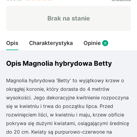
Rudbeckia
Lawenda
Brak na stanie
Liliowiec
Hakonechoa (trawa bambusowa)
Miskant
Opis
Charakterystyka
Opinie
Turzyca (carex)
0
Różanecznik
Opis Magnolia hybrydowa Betty
Pnącza
Magnolia hybrydowa 'Betty' to wyjątkowy krzew o
okrągłej koronie, który dorasta do 4 metrów
Glicynia (wisteria)
wysokości. Jego dekoracyjne kwitnienie rozpoczyna
Wiciokrzew
się w kwietniu i trwa do początku lipca. Przed
Bluszcz
rozwinięciem liści, w kwietniu i maju, krzew obficie
pokrywa się dużymi kwiatami, osiągającymi średnicę
Ewodia (tetradium daniellii)
do 20 cm. Kwiaty są purpurowo-czerwone na