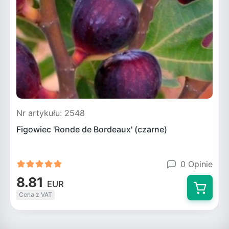
Nr artykułu: 2548
N
Figowiec 'Ronde de Bordeaux' (czarne)
F
0 Opinie
8.81
EUR
Cena z VAT