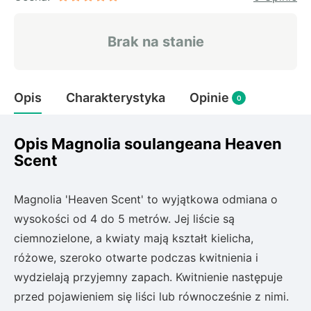
Rudbeckia
Lawenda
Brak na stanie
Liliowiec
Hakonechoa (trawa bambusowa)
Miskant
Opis
Charakterystyka
Opinie
Turzyca (carex)
0
Różanecznik
Opis Magnolia soulangeana Heaven
Scent
Pnącza
Magnolia 'Heaven Scent' to wyjątkowa odmiana o
Glicynia (wisteria)
wysokości od 4 do 5 metrów. Jej liście są
Wiciokrzew
ciemnozielone, a kwiaty mają kształt kielicha,
Bluszcz
różowe, szeroko otwarte podczas kwitnienia i
wydzielają przyjemny zapach. Kwitnienie następuje
Ewodia (tetradium daniellii)
przed pojawieniem się liści lub równocześnie z nimi.