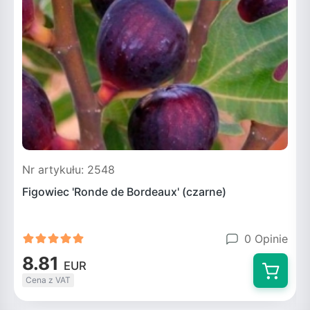
Nr artykułu: 2548
N
Figowiec 'Ronde de Bordeaux' (czarne)
F
0 Opinie
8.81
EUR
Cena z VAT