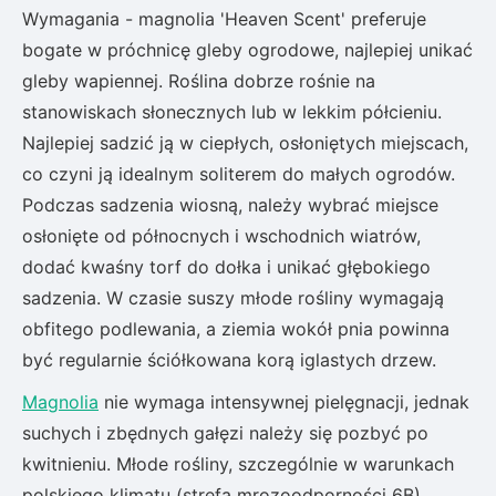
Wymagania - magnolia 'Heaven Scent' preferuje
bogate w próchnicę gleby ogrodowe, najlepiej unikać
gleby wapiennej. Roślina dobrze rośnie na
stanowiskach słonecznych lub w lekkim półcieniu.
Najlepiej sadzić ją w ciepłych, osłoniętych miejscach,
co czyni ją idealnym soliterem do małych ogrodów.
Podczas sadzenia wiosną, należy wybrać miejsce
osłonięte od północnych i wschodnich wiatrów,
dodać kwaśny torf do dołka i unikać głębokiego
sadzenia. W czasie suszy młode rośliny wymagają
obfitego podlewania, a ziemia wokół pnia powinna
być regularnie ściółkowana korą iglastych drzew.
Magnolia
nie wymaga intensywnej pielęgnacji, jednak
suchych i zbędnych gałęzi należy się pozbyć po
kwitnieniu. Młode rośliny, szczególnie w warunkach
polskiego klimatu (strefa mrozoodporności 6B),