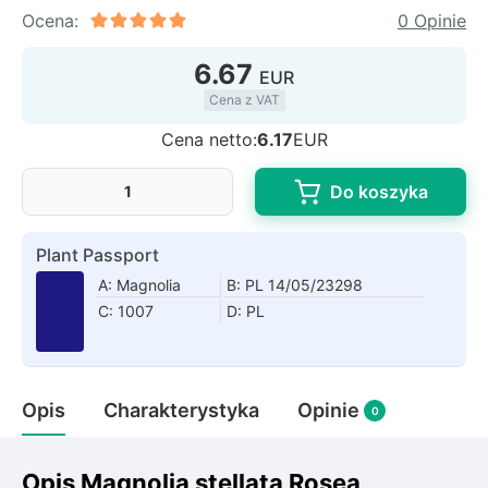
Rudbeckia
Ocena:
0 Opinie
Lawenda
6.67
Liliowiec
EUR
Hakonechoa (trawa bambusowa)
Cena z VAT
Miskant
Cena netto:
6.17
EUR
Turzyca (carex)
Do koszyka
Różanecznik
Plant Passport
Pnącza
A: Magnolia
B: PL 14/05/23298
C: 1007
D: PL
Glicynia (wisteria)
Wiciokrzew
Bluszcz
Opis
Charakterystyka
Opinie
0
Ewodia (tetradium daniellii)
Opis Magnolia stellata Rosea