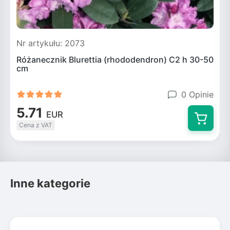
Nr artykułu: 2073
N
Różanecznik Blurettia (rhododendron) C2 h 30-50
cm
0 Opinie
5.71
EUR
Cena z VAT
Inne kategorie