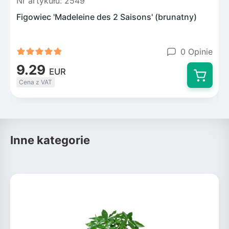
Nr artykułu: 2549
N
Figowiec 'Madeleine des 2 Saisons' (brunatny)
F
0 Opinie
9.29
EUR
Cena z VAT
Inne kategorie