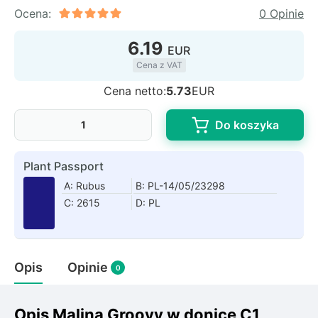
Rudbeckia
Ocena:
0 Opinie
Lawenda
6.19
Liliowiec
EUR
Hakonechoa (trawa bambusowa)
Cena z VAT
Miskant
Cena netto:
5.73
EUR
Turzyca (carex)
Do koszyka
Różanecznik
Plant Passport
Pnącza
A: Rubus
B: PL-14/05/23298
C: 2615
D: PL
Glicynia (wisteria)
Wiciokrzew
Bluszcz
Opis
Opinie
0
Ewodia (tetradium daniellii)
Opis Malina Groovy w donice C1