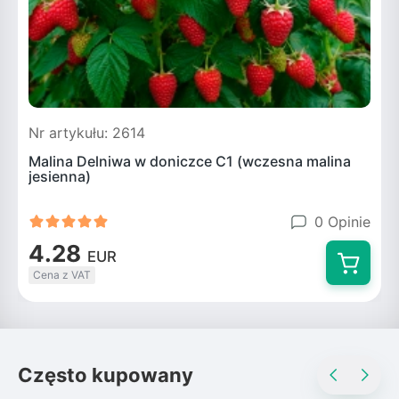
Nr artykułu: 2614
Malina Delniwa w doniczce C1 (wczesna malina
jesienna)
0 Opinie
4.28
EUR
Cena z VAT
Często kupowany