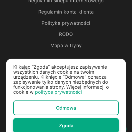
Regulamin sklepu internetowego
Regulamin konta klienta
Polityka prywatności
RODO
Mapa witryny
Katalog
Klikając “Zgoda” akceptujesz zapisywanie
wszystkich danych cookie na twoim
Rośliny egzotyczne
urządzeniu. Kliknięcie “Odmowa” oznacza
zapisywanie tylko danych niezbędnych do
funkcjonowania strony. Więcej informacji o
Drzewa owocowe
cookie w
polityce prywatności
Jagody
Odmowa
Rośliny ozdobne
Materiały do ogrodu
Zgoda