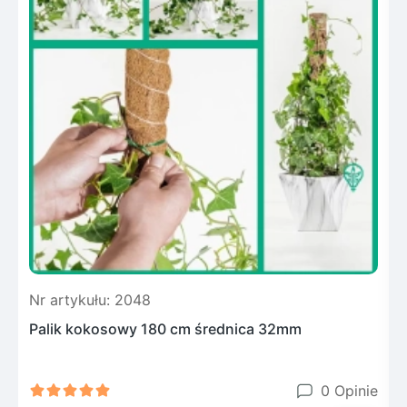
Nr artykułu: 2048
N
Palik kokosowy 180 cm średnica 32mm
F
0 Opinie