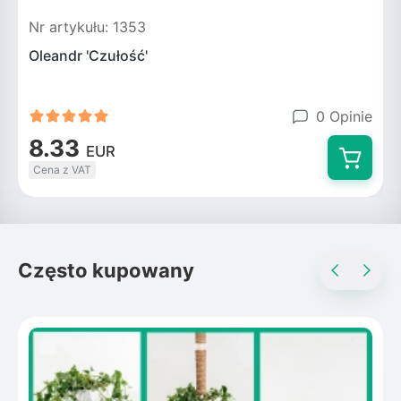
Nr artykułu: 1353
N
Oleandr 'Czułość'
O
0 Opinie
8.33
EUR
Cena z VAT
Często kupowany