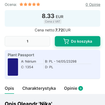
Rudbeckia
Ocena:
0 Opinie
Lawenda
8.33
Liliowiec
EUR
Hakonechoa (trawa bambusowa)
Cena z VAT
Miskant
Cena netto:
7.72
EUR
Turzyca (carex)
Do koszyka
Różanecznik
Plant Passport
Pnącza
A: Nérium
B: PL - 14/05/23298
C: 1354
D: PL
Glicynia (wisteria)
Wiciokrzew
Bluszcz
Opis
Charakterystyka
Opinie
0
Ewodia (tetradium daniellii)
Opis Oleandr 'Nika'