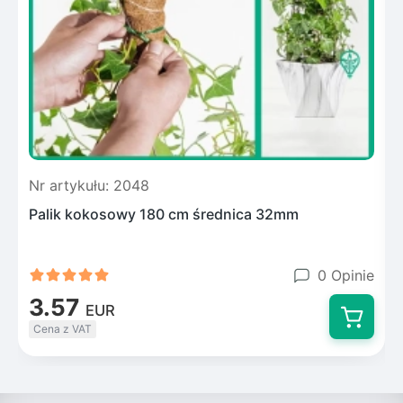
Nr artykułu: 2048
N
Palik kokosowy 180 cm średnica 32mm
F
0 Opinie
3.57
EUR
Cena z VAT