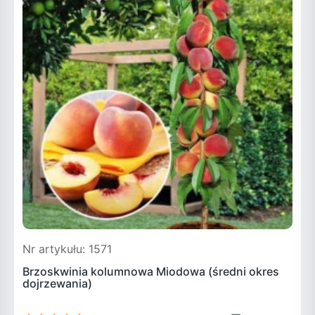
Nr artykułu: 1571
N
Brzoskwinia kolumnowa Miodowa (średni okres
dojrzewania)