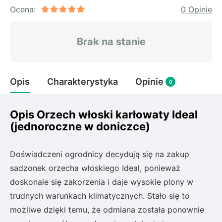
Rudbeckia
Ocena:
0 Opinie
Lawenda
Liliowiec
Brak na stanie
Hakonechoa (trawa bambusowa)
Miskant
Turzyca (carex)
Opis
Charakterystyka
Opinie
0
Różanecznik
Opis Orzech włoski karłowaty Ideal
(jednoroczne w doniczce)
Pnącza
Glicynia (wisteria)
Doświadczeni ogrodnicy decydują się na zakup
Wiciokrzew
sadzonek orzecha włoskiego Ideal, ponieważ
Bluszcz
doskonale się zakorzenia i daje wysokie plony w
trudnych warunkach klimatycznych. Stało się to
Ewodia (tetradium daniellii)
możliwe dzięki temu, że odmiana została ponownie