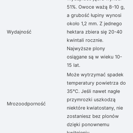
51%. Owoce ważą 8-10 g,
a grubość łupiny wynosi
około 1,2 mm. Z jednego
Wydajność
hektara zbiera się 20-40
kwintali rocznie.
Najwyższe plony
osiągane są w wieku 10-
15 lat.
Może wytrzymać spadek
temperatury powietrza do
35°C. Jeśli nawet nagłe
przymrozki uszkodzą
Mrozoodporność
niektóre kwiatostany, nie
zostaniesz bez plonów
dzięki ponownemu
kwitnieniu.