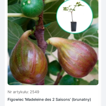
Nr artykułu: 2549
N
Figowiec 'Madeleine des 2 Saisons' (brunatny)
F