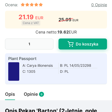
Rudbeckia
Ocena:
0 Opinie
Lawenda
21.19
Liliowiec
EUR
25.95
EUR
Hakonechoa (trawa bambusowa)
Cena z VAT
Miskant
Cena netto:
19.62
EUR
Turzyca (carex)
Do koszyka
Różanecznik
Plant Passport
Pnącza
A: Carya illionensis
B: PL 14/05/23298
C: 1305
D: PL
Glicynia (wisteria)
Wiciokrzew
Bluszcz
Opis
Opinie
0
Ewodia (tetradium daniellii)
Opis Pekan 'Barton' (2-letnie, gołe