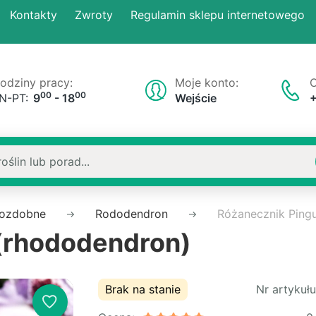
Kontakty
Zwroty
Regulamin sklepu internetowego
odziny pracy:
Moje konto:
O
00
00
N-PT:
9
- 18
Wejście
 ozdobne
Rododendron
Różanecznik Ping
 (rhododendron)
Brak na stanie
Nr artykułu