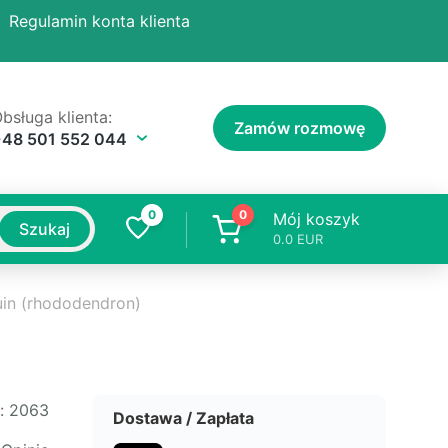
Regulamin konta klienta
bsługa klienta:
Zamów rozmowę
+48 501 552 044
0
0
Mój koszyk
Szukaj
0.0
EUR
uin (rhododendron)
:
2063
Dostawa / Zapłata