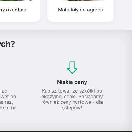
iny ozdobne
Materiały do ogrodu
ych?
Niskie ceny
mać
Kupisz towar ze szkółki po
awet po
okazyjnej cenie. Posiadamy
s raz,
również ceny hurtowe - dla
ntem na
sklepów!