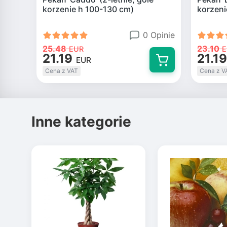
korzenie h 100-130 cm)
korzeni
0 Opinie
25.48
23.10
EUR
E
21.19
21.19
EUR
Cena z VAT
Cena z V
Inne kategorie