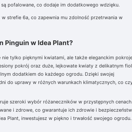
w są pofalowane, co dodaje im dodatkowego wdzięku.
 w strefie 6a, co zapewnia mu zdolność przetrwania w
 Pinguin w Idea Plant?
ę nie tylko pięknymi kwiatami, ale także eleganckim pokroj
esiony pokrój oraz duże, lejkowate kwiaty z delikatnym fio
alnym dodatkiem do każdego ogrodu. Dzięki swojej
edni do uprawy w różnych warunkach klimatycznych, co cz
oferuje szeroki wybór różaneczników w przystępnych cenach
owane i zdrowe, co gwarantuje ich zdrowie i bezpieczeńst
ea Plant, inwestujesz w piękno i trwałość swojego ogrodu.