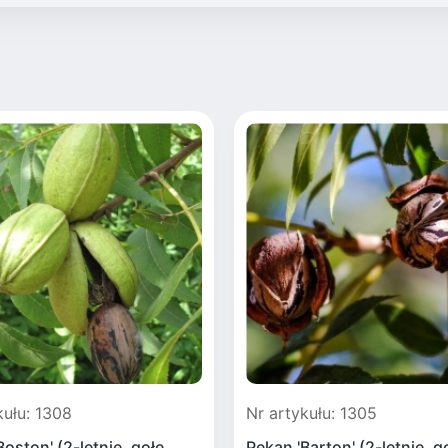
kułu: 1308
Nr artykułu: 1305
Boston' (2-letnie, gołe
Pekan 'Barton' (2-letnie, g