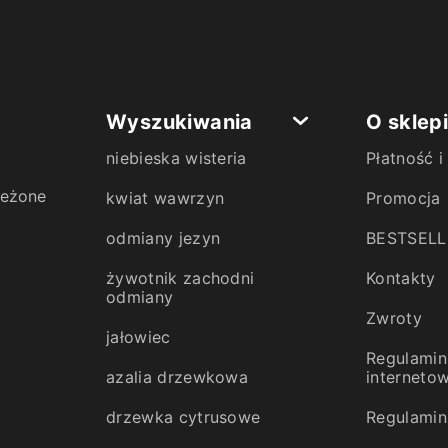
Wyszukiwania
O sklep
niebieska wisteria
Płatność 
zeżone
kwiat wawrzyn
Promocja
odmiany jezyn
BESTSELL
żywotnik zachodni
Kontakty
odmiany
Zwroty
jałowiec
Regulamin
azalia drzewkowa
interneto
drzewka cytrusowe
Regulamin 