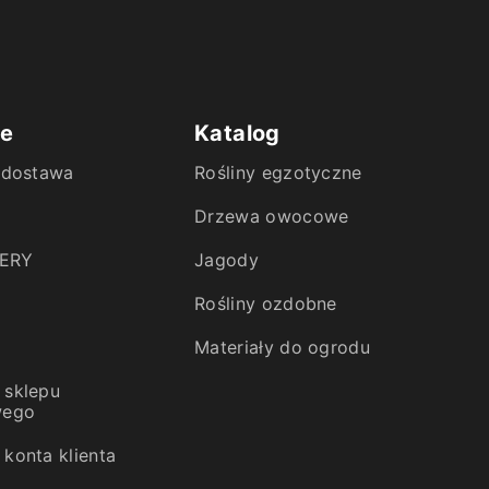
ie
Katalog
i dostawa
Rośliny egzotyczne
Drzewa owocowe
ERY
Jagody
Rośliny ozdobne
Materiały do ogrodu
 sklepu
wego
konta klienta