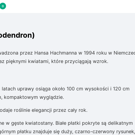
0
dodendron)
wadzona przez Hansa Hachmanna w 1994 roku w Niemczec
az pięknymi kwiatami, które przyciągają wzrok.
0 latach uprawy osiąga około 100 cm wysokości i 120 cm
ym, kompaktowym wyglądzie.
daje roślinie elegancji przez cały rok.
ne w gęste kwiatostany. Białe płatki pokryte są delikatnym
górnym płatku znajduje się duży, czarno-czerwony rysunek,