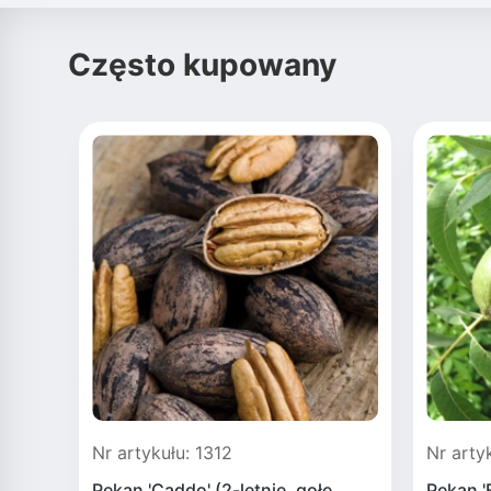
Często kupowany
Nr artykułu: 1312
Nr arty
Pekan 'Caddo' (2-letnie, gołe
Pekan '