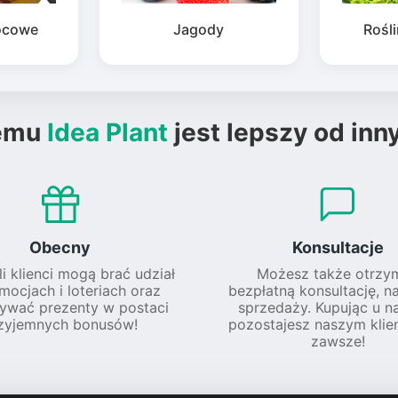
ocowe
Jagody
Rośl
emu
Idea Plant
jest lepszy od inn
Obecny
Konsultacje
li klienci mogą brać udział
Możesz także otrzy
mocjach i loteriach oraz
bezpłatną konsultację, n
ywać prezenty w postaci
sprzedaży. Kupując u na
zyjemnych bonusów!
pozostajesz naszym klie
zawsze!