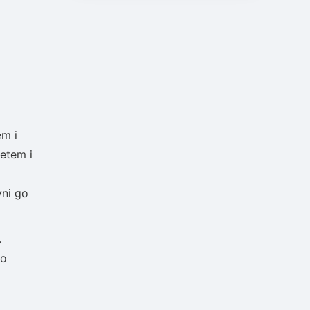
em i
letem i
yni go
.
wo