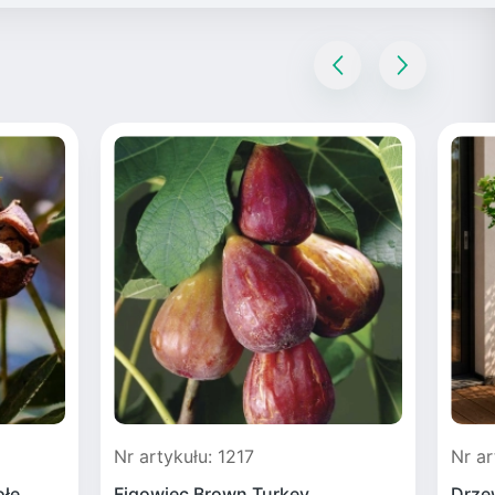
Nr artykułu: 1217
Nr ar
ołe
Figowiec Brown Turkey
Drze