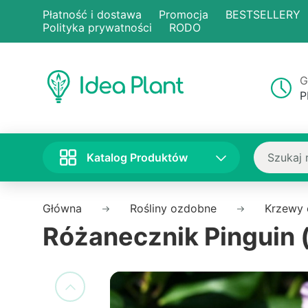
Płatność i dostawa
Promocja
BESTSELLERY
Polityka prywatności
RODO
G
P
Katalog Produktów
Główna
Rośliny ozdobne
Krzewy
Różanecznik Pinguin