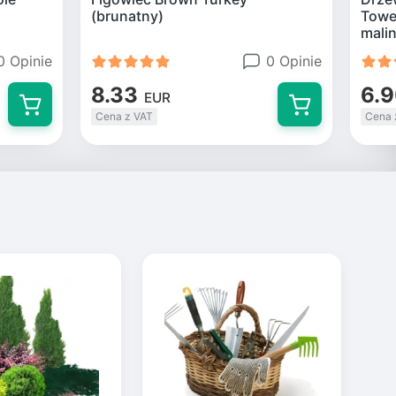
(brunatny)
Tower
mali
0 Opinie
0 Opinie
8.33
6.
EUR
Cena z VAT
Cena 