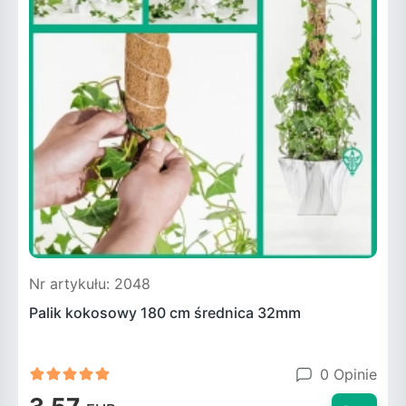
Nr artykułu: 2048
N
Palik kokosowy 180 cm średnica 32mm
F
0 Opinie