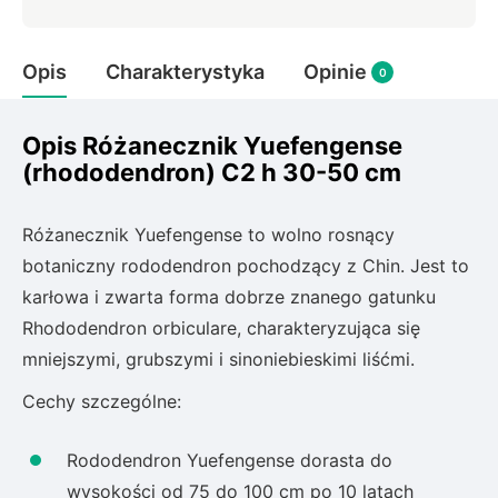
Rudbeckia
Lawenda
Opis
Charakterystyka
Opinie
Liliowiec
0
Hakonechoa (trawa bambusowa)
Miskant
Opis Różanecznik Yuefengense
Turzyca (carex)
(rhododendron) C2 h 30-50 cm
Różanecznik
Różanecznik Yuefengense to wolno rosnący
botaniczny rododendron pochodzący z Chin. Jest to
Pnącza
karłowa i zwarta forma dobrze znanego gatunku
Rhododendron orbiculare, charakteryzująca się
Glicynia (wisteria)
mniejszymi, grubszymi i sinoniebieskimi liśćmi.
Wiciokrzew
Bluszcz
Cechy szczególne:
Ewodia (tetradium daniellii)
Rododendron Yuefengense dorasta do
wysokości od 75 do 100 cm po 10 latach