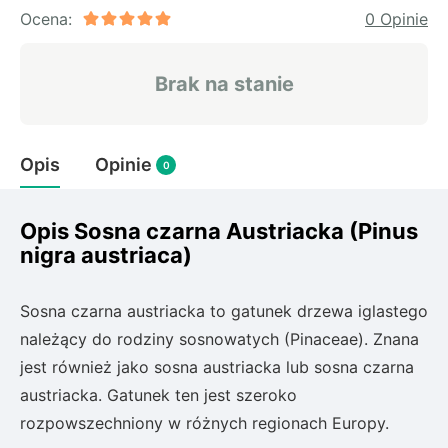
Rudbeckia
Ocena:
0 Opinie
Lawenda
Liliowiec
Brak na stanie
Hakonechoa (trawa bambusowa)
Miskant
Turzyca (carex)
Opis
Opinie
0
Różanecznik
Opis Sosna czarna Austriacka (Pinus
nigra austriaca)
Pnącza
Glicynia (wisteria)
Sosna czarna austriacka to gatunek drzewa iglastego
Wiciokrzew
należący do rodziny sosnowatych (Pinaceae). Znana
Bluszcz
jest również jako sosna austriacka lub sosna czarna
austriacka. Gatunek ten jest szeroko
Ewodia (tetradium daniellii)
rozpowszechniony w różnych regionach Europy.