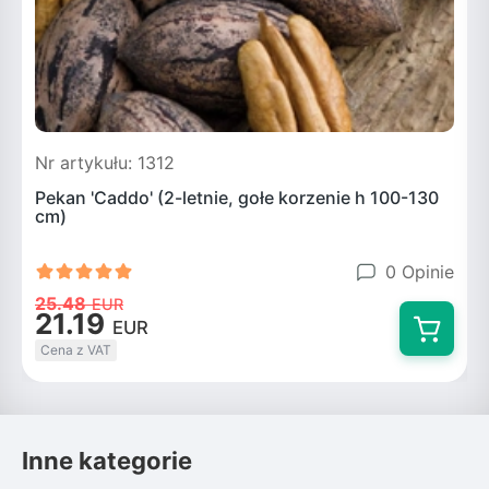
Nr artykułu: 1312
N
Pekan 'Caddo' (2-letnie, gołe korzenie h 100-130
P
cm)
0 Opinie
25.48
EUR
21.19
EUR
Cena z VAT
Inne kategorie