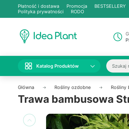
Płatność i dostawa
Promocja
BESTSELLERY
Polityka prywatności
RODO
G
P
Katalog Produktów
Główna
Rośliny ozdobne
Rośliny
Trawa bambusowa Stri