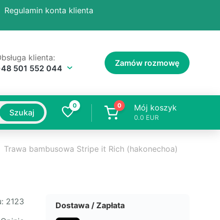
Regulamin konta klienta
bsługa klienta:
Zamów rozmowę
+48 501 552 044
0
0
Mój koszyk
Szukaj
0.0
EUR
Trawa bambusowa Stripe it Rich (hakonechoa)
:
2123
Dostawa / Zapłata