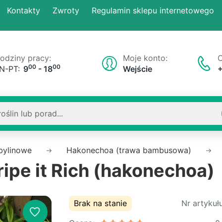
Kontakty
Zwroty
Regulamin sklepu internetowego
odziny pracy:
Moje konto:
O
00
00
N-PT:
9
- 18
Wejście
 bylinowe
Hakonechoa (trawa bambusowa)
pe it Rich (hakonechoa)
Brak na stanie
Nr artykułu