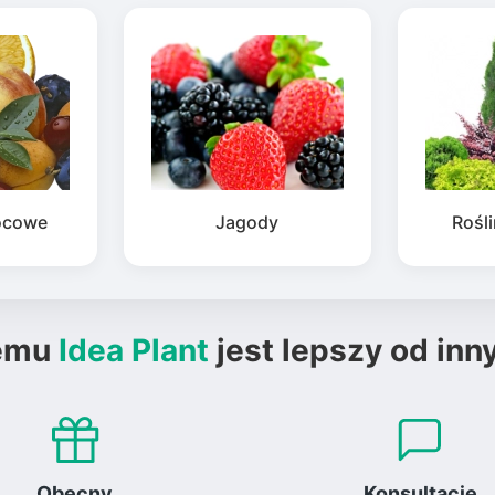
ocowe
Jagody
Rośl
emu
Idea Plant
jest lepszy od inn
Obecny
Konsultacje