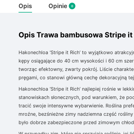
Opis
Opinie
0
Opis Trawa bambusowa Stripe it
Hakonechloa ‘Stripe it Rich’ to wyjątkowo atrakcy
kępy osiągające do 40 cm wysokości i 60 cm szero
tworząc efektowny, zwarty pokrój. Liście charakte
pręgami, co stanowi główną cechę dekoracyjną te
Hakonechloa ‘Stripe it Rich’ najlepiej rośnie w le
stanowiskach słonecznych, pod warunkiem, że podł
tracić swoje intensywne wybarwienie. Roślina pref
mroźne, bezśnieżne zimy nadziemna część rośliny 
było dobrze zabezpieczone przed zimowym chło
W przypadku zim, które nie sprzyjają roślinie, jej