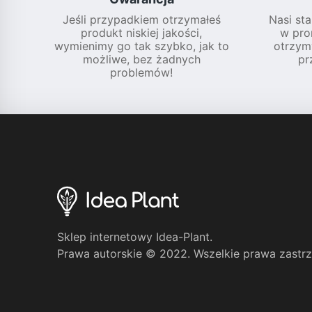
Jeśli przypadkiem otrzymałeś
Nasi sta
produkt niskiej jakości,
w pro
wymienimy go tak szybko, jak to
otrzym
możliwe, bez żadnych
pr
problemów!
Sklep internetowy Idea-Plant.
Prawa autorskie © 2022. Wszelkie prawa zastr