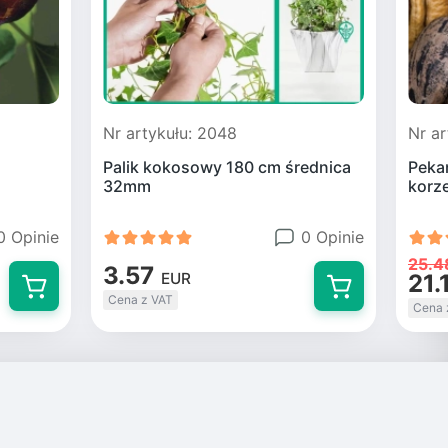
Nr artykułu: 2048
Nr ar
Palik kokosowy 180 cm średnica
Pekan
32mm
korz
0 Opinie
0 Opinie
25.4
3.57
21.
EUR
Cena z VAT
Cena 