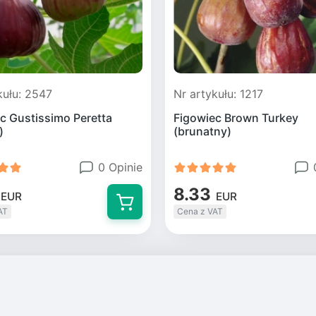
kułu: 2547
Nr artykułu: 1217
c Gustissimo Peretta
Figowiec Brown Turkey
)
(brunatny)
0 Opinie
8.33
EUR
EUR
AT
Cena z VAT