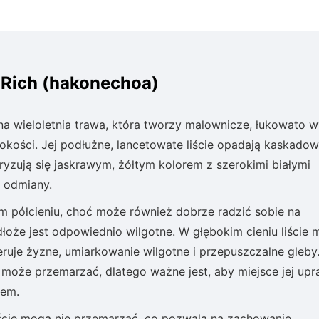
 Rich (hakonechoa)
jna wieloletnia trawa, która tworzy malownicze, łukowato w
kości. Jej podłużne, lancetowate liście opadają kaskadow
ryzują się jaskrawym, żółtym kolorem z szerokimi białymi
j odmiany.
kkim półcieniu, choć może również dobrze radzić sobie na
oże jest odpowiednio wilgotne. W głębokim cieniu liście
eruje żyzne, umiarkowanie wilgotne i przepuszczalne gleby
może przemarzać, dlatego ważne jest, aby miejsce jej up
dem.
 liście mogą nie przemarzać, co pozwala na zachowanie