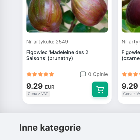
Nr artykułu: 2549
Nr arty
Figowiec 'Madeleine des 2
Figowie
Saisons' (brunatny)
(czarne
0 Opinie
9.29
9.29
EUR
Cena z VAT
Cena z V
Inne kategorie