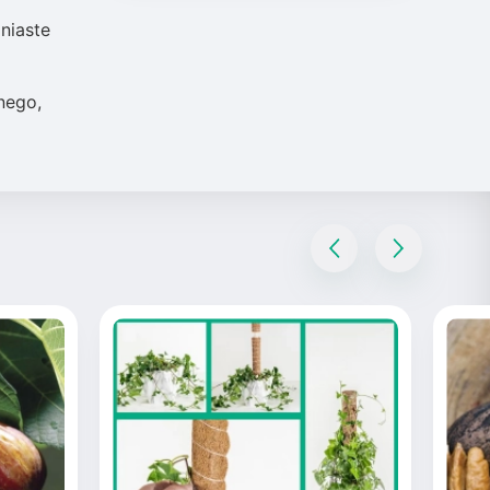
iniaste
nego,