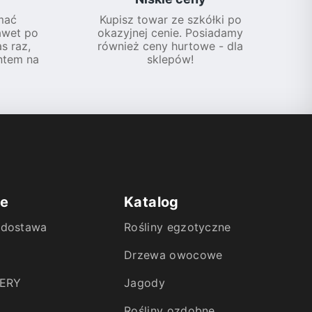
mać
Kupisz towar ze szkółki po
awet po
okazyjnej cenie. Posiadamy
s raz,
również ceny hurtowe - dla
ntem na
sklepów!
ie
Katalog
i dostawa
Rośliny egzotyczne
Drzewa owocowe
ERY
Jagody
Rośliny ozdobne