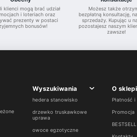
li klienci mogą brać udział
Możesz także otrzy
mocjach i loteriach oraz
bezpłatną konsultację, n
ywać prezenty w postaci
sprzedaży. Kupując u na
zyjemnych bonusów!
pozostajesz naszym klie
zawsze!
Wyszukiwania
O sklep
hedera stanowisko
Płatność 
zeżone
drzewko truskawkowe
Promocja
uprawa
BESTSELL
owoce egzotyczne
Kontakty