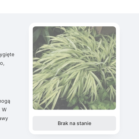
ygięte
o,
 mogą
. W
rawy
Brak na stanie