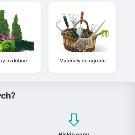
iny ozdobne
Materiały do ogrodu
ych?
Niskie ceny