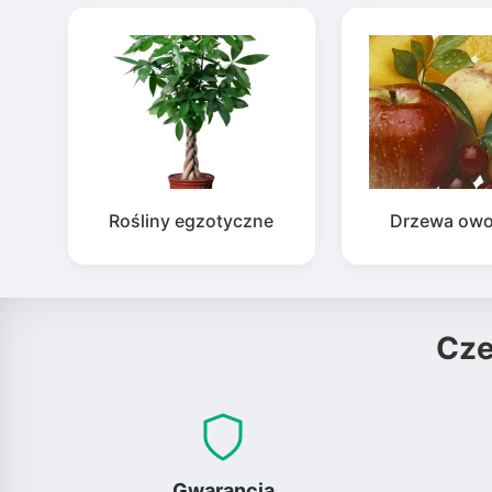
Rośliny egzotyczne
Drzewa ow
Cz
Gwarancja