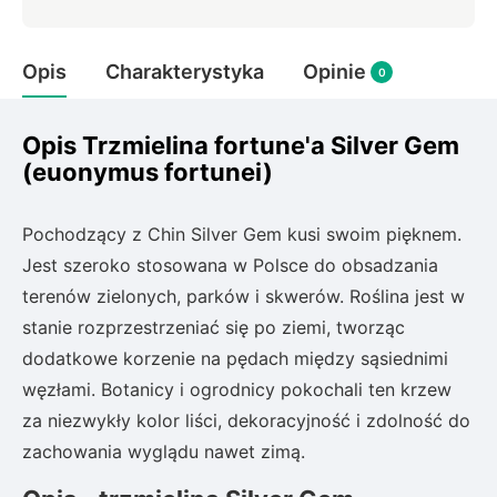
Rudbeckia
Lawenda
Opis
Charakterystyka
Opinie
Liliowiec
0
Hakonechoa (trawa bambusowa)
Miskant
Opis Trzmielina fortune'a Silver Gem
Turzyca (carex)
(euonymus fortunei)
Różanecznik
Pochodzący z Chin Silver Gem kusi swoim pięknem.
Jest szeroko stosowana w Polsce do obsadzania
Pnącza
terenów zielonych, parków i skwerów. Roślina jest w
stanie rozprzestrzeniać się po ziemi, tworząc
Glicynia (wisteria)
dodatkowe korzenie na pędach między sąsiednimi
Wiciokrzew
Bluszcz
węzłami. Botanicy i ogrodnicy pokochali ten krzew
za niezwykły kolor liści, dekoracyjność i zdolność do
Ewodia (tetradium daniellii)
zachowania wyglądu nawet zimą.