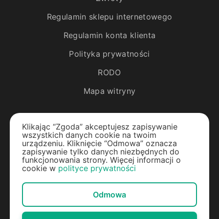
Regulamin sklepu internetowego
Regulamin konta klienta
Polityka prywatności
RODO
Mapa witryny
Katalog
Klikając “Zgoda” akceptujesz zapisywanie
wszystkich danych cookie na twoim
Rośliny egzotyczne
urządzeniu. Kliknięcie “Odmowa” oznacza
zapisywanie tylko danych niezbędnych do
funkcjonowania strony. Więcej informacji o
Drzewa owocowe
cookie w
polityce prywatności
Jagody
Odmowa
Rośliny ozdobne
Materiały do ogrodu