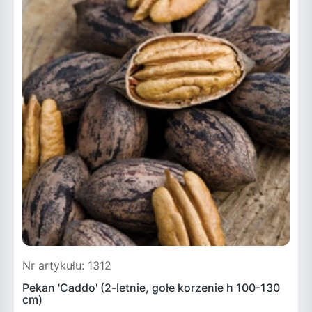
Nr artykułu: 1312
N
Pekan 'Caddo' (2-letnie, gołe korzenie h 100-130
P
cm)