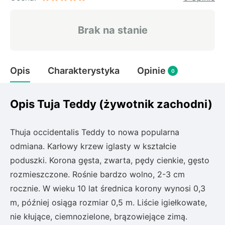
Rudbeckia
Lawenda
Brak na stanie
Liliowiec
Hakonechoa (trawa bambusowa)
Miskant
Opis
Charakterystyka
Opinie
Turzyca (carex)
0
Różanecznik
Opis Tuja Teddy (żywotnik zachodni)
Pnącza
Thuja occidentalis Teddy to nowa popularna
odmiana. Karłowy krzew iglasty w kształcie
Glicynia (wisteria)
poduszki. Korona gęsta, zwarta, pędy cienkie, gęsto
Wiciokrzew
rozmieszczone. Rośnie bardzo wolno, 2-3 cm
Bluszcz
rocznie. W wieku 10 lat średnica korony wynosi 0,3
m, później osiąga rozmiar 0,5 m. Liście igiełkowate,
Ewodia (tetradium daniellii)
nie kłujące, ciemnozielone, brązowiejące zimą.