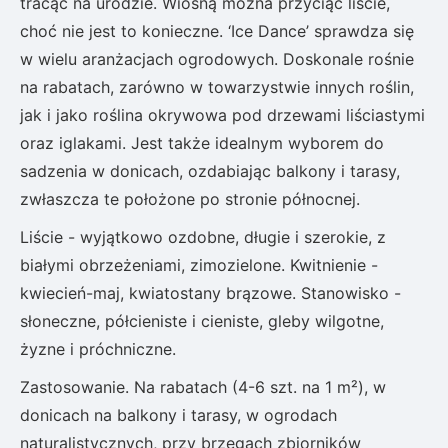
tracąc na urodzie. Wiosną można przyciąć liście,
choć nie jest to konieczne. ‘Ice Dance’ sprawdza się
w wielu aranżacjach ogrodowych. Doskonale rośnie
na rabatach, zarówno w towarzystwie innych roślin,
jak i jako roślina okrywowa pod drzewami liściastymi
oraz iglakami. Jest także idealnym wyborem do
sadzenia w donicach, ozdabiając balkony i tarasy,
zwłaszcza te położone po stronie północnej.
Liście - wyjątkowo ozdobne, długie i szerokie, z
białymi obrzeżeniami, zimozielone. Kwitnienie -
kwiecień-maj, kwiatostany brązowe. Stanowisko -
słoneczne, półcieniste i cieniste, gleby wilgotne,
żyzne i próchniczne.
Zastosowanie. Na rabatach (4-6 szt. na 1 m²), w
donicach na balkony i tarasy, w ogrodach
naturalistycznych, przy brzegach zbiorników