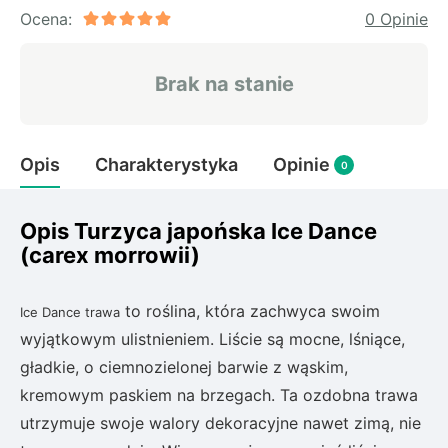
Rudbeckia
Ocena:
0 Opinie
Lawenda
Liliowiec
Brak na stanie
Hakonechoa (trawa bambusowa)
Miskant
Turzyca (carex)
Opis
Charakterystyka
Opinie
0
Różanecznik
Opis Turzyca japońska Ice Dance
(carex morrowii)
Pnącza
Glicynia (wisteria)
to roślina, która zachwyca swoim
Ice Dance trawa
Wiciokrzew
wyjątkowym ulistnieniem. Liście są mocne, lśniące,
Bluszcz
gładkie, o ciemnozielonej barwie z wąskim,
kremowym paskiem na brzegach. Ta ozdobna trawa
Ewodia (tetradium daniellii)
utrzymuje swoje walory dekoracyjne nawet zimą, nie