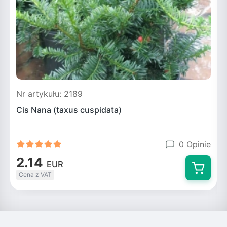
Nr artykułu: 2189
N
Cis Nana (taxus cuspidata)
0 Opinie
2.14
EUR
Cena z VAT