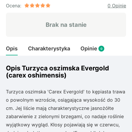
Rudbeckia
Ocena:
0 Opinie
Lawenda
Liliowiec
Brak na stanie
Hakonechoa (trawa bambusowa)
Miskant
Turzyca (carex)
Opis
Charakterystyka
Opinie
0
Różanecznik
Opis Turzyca oszimska Evergold
(carex oshimensis)
Pnącza
Glicynia (wisteria)
Turzyca oszimska 'Carex Evergold' to kępiasta trawa
Wiciokrzew
o powolnym wzroście, osiągająca wysokość do 30
Bluszcz
cm. Jej liście mają charakterystyczne jasnożółte
zabarwienie z zielonymi brzegami, co nadaje roślinie
Ewodia (tetradium daniellii)
wyjątkowy wygląd. Kłosy pojawiają się w czerwcu,