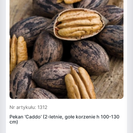
Nr artykułu: 1312
N
Pekan 'Caddo' (2-letnie, gołe korzenie h 100-130
P
cm)