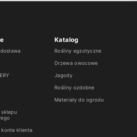
ie
Katalog
i dostawa
Rośliny egzotyczne
Drzewa owocowe
ERY
Jagody
Rośliny ozdobne
Materiały do ogrodu
 sklepu
wego
konta klienta