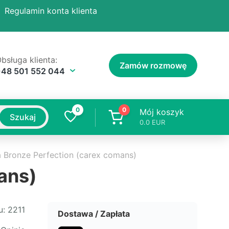
Regulamin konta klienta
bsługa klienta:
Zamów rozmowę
+48 501 552 044
0
0
Mój koszyk
Szukaj
0.0
EUR
a Bronze Perfection (carex comans)
ans)
u:
2211
Dostawa / Zapłata