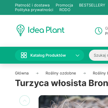
Płatność i dostawa
Promocja
BESTSELLERY
Polityka prywatności
RODO
G
P
Katalog Produktów
Główna
Rośliny ozdobne
Rośliny
Turzyca włosista Bro