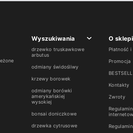
Wyszukiwania
O sklep
drzewko truskawkowe
Płatność 
arbutus
zeżone
Promocja
odmiany świdośliwy
BESTSELL
krzewy borowek
Kontakty
odmiany borówki
amerykańskiej
Zwroty
wysokiej
Regulamin
bonsai doniczkowe
interneto
drzewka cytrusowe
Regulamin 