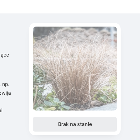
jące
 np.
zwija
i
Brak na stanie