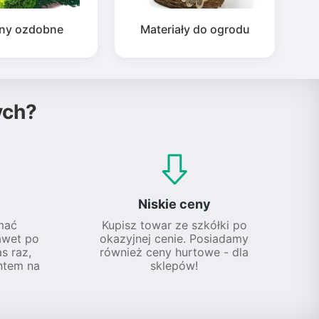
iny ozdobne
Materiały do ogrodu
ych?
Niskie ceny
mać
Kupisz towar ze szkółki po
awet po
okazyjnej cenie. Posiadamy
s raz,
również ceny hurtowe - dla
ntem na
sklepów!