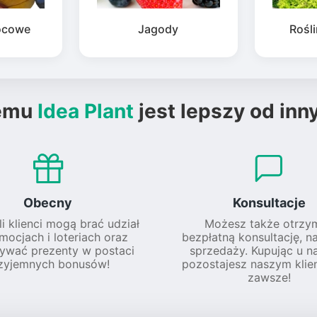
ocowe
Jagody
Rośl
emu
Idea Plant
jest lepszy od inn
Obecny
Konsultacje
li klienci mogą brać udział
Możesz także otrzy
mocjach i loteriach oraz
bezpłatną konsultację, n
ywać prezenty w postaci
sprzedaży. Kupując u na
zyjemnych bonusów!
pozostajesz naszym klie
zawsze!