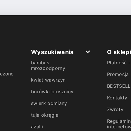
Wyszukiwania
O sklep
bambus
Płatność 
mrozoodporny
zeżone
Promocja
kwiat wawrzyn
BESTSELL
borówki brusznicy
Kontakty
swierk odmiany
Zwroty
tuja okrągła
Regulamin
azalii
interneto