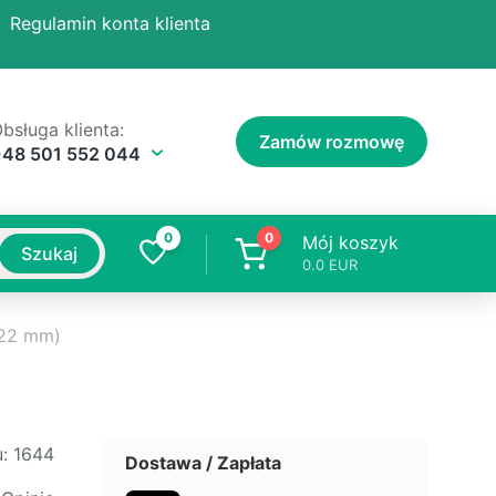
Regulamin konta klienta
bsługa klienta:
Zamów rozmowę
+48 501 552 044
0
0
Mój koszyk
Szukaj
0.0
EUR
/22 mm)
:
1644
Dostawa / Zapłata