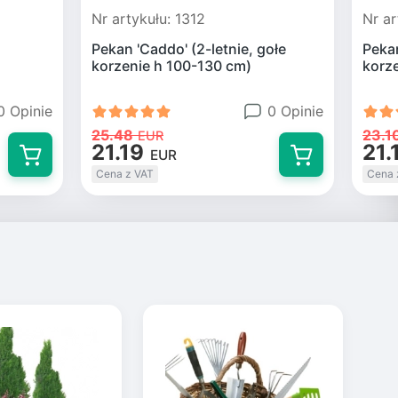
Nr artykułu: 1312
Nr ar
Pekan 'Caddo' (2-letnie, gołe
Pekan
korzenie h 100-130 cm)
korz
0 Opinie
0 Opinie
25.48
23.1
EUR
21.19
21.
EUR
Cena z VAT
Cena 