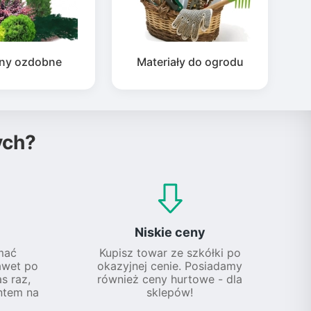
iny ozdobne
Materiały do ogrodu
ych?
Niskie ceny
mać
Kupisz towar ze szkółki po
awet po
okazyjnej cenie. Posiadamy
s raz,
również ceny hurtowe - dla
ntem na
sklepów!