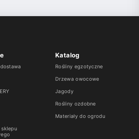
ie
Katalog
i dostawa
Rośliny egzotyczne
Drzewa owocowe
ERY
Jagody
Rośliny ozdobne
Materiały do ogrodu
 sklepu
wego