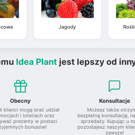
ocowe
Jagody
Rośl
emu
Idea Plant
jest lepszy od inn
Obecny
Konsultacje
li klienci mogą brać udział
Możesz także otrzy
mocjach i loteriach oraz
bezpłatną konsultację, n
ywać prezenty w postaci
sprzedaży. Kupując u na
zyjemnych bonusów!
pozostajesz naszym klie
zawsze!