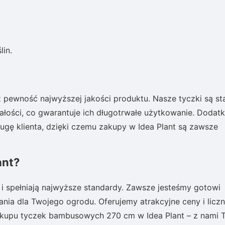
lin.
.
z pewność najwyższej jakości produktu. Nasze tyczki są st
łości, co gwarantuje ich długotrwałe użytkowanie. Dodat
ługę klienta, dzięki czemu zakupy w Idea Plant są zawsze
ant?
i spełniają najwyższe standardy. Zawsze jesteśmy gotowi
ia dla Twojego ogrodu. Oferujemy atrakcyjne ceny i licz
akupu tyczek bambusowych 270 cm w Idea Plant – z nami 