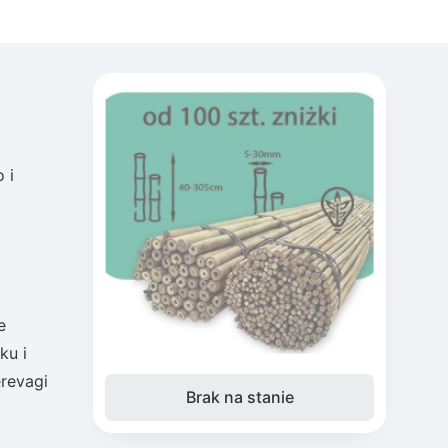
 i
e
ku i
erevagi
Brak na stanie