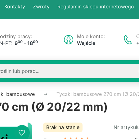
Kontakty
Zwroty
Regulamin sklepu internetowego
odziny pracy:
Moje konto:
O
00
00
N-PT:
9
- 18
Wejście
zki bambusowe
Tyczki bambusowe 270 cm (Ø 20
70 cm (Ø 20/22 mm)
Brak na stanie
Nr artykułu