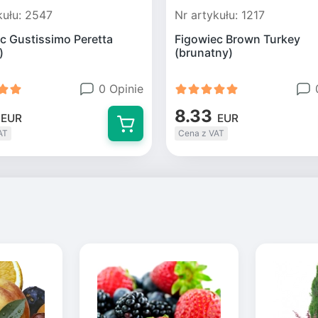
kułu: 2547
Nr artykułu: 1217
c Gustissimo Peretta
Figowiec Brown Turkey
)
(brunatny)
0 Opinie
8.33
EUR
EUR
AT
Cena z VAT