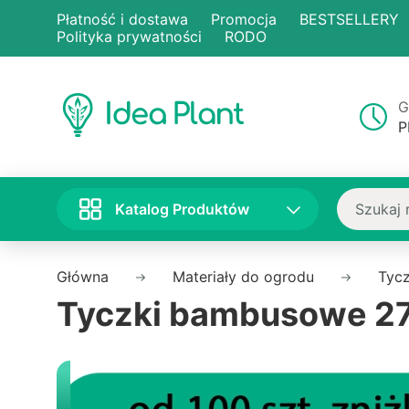
Płatność i dostawa
Promocja
BESTSELLERY
Polityka prywatności
RODO
G
P
Katalog Produktów
Główna
Materiały do ogrodu
Tyc
Tyczki bambusowe 2