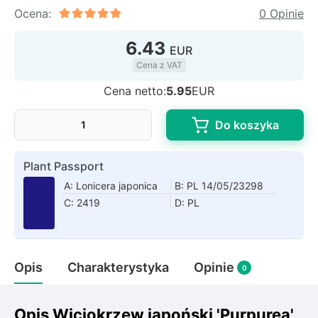
Rudbeckia
Ocena:
0 Opinie
Lawenda
6.43
Liliowiec
EUR
Hakonechoa (trawa bambusowa)
Cena z VAT
Miskant
Cena netto:
5.95
EUR
Turzyca (carex)
Do koszyka
Różanecznik
Plant Passport
Pnącza
A: Lonicera japonica
B: PL 14/05/23298
C: 2419
D: PL
Glicynia (wisteria)
Wiciokrzew
Bluszcz
Opis
Charakterystyka
Opinie
0
Ewodia (tetradium daniellii)
Opis Wiciokrzew japoński 'Purpurea'