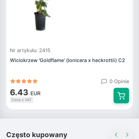
Nr artykułu: 2415
N
Wiciokrzew 'Goldflame' (lonicera x heckrottii) C2
W
0 Opinie
6.43
EUR
Cena z VAT
Często kupowany