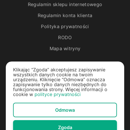
Regulamin sklepu internetowego
Regulamin konta klienta
Polityka prywatności
RODO
Mapa witryny
Katalog
Klikając “Zgoda” akceptujesz zapisywanie
wszystkich danych cookie na twoim
Rośliny egzotyczne
urządzeniu. Kliknięcie “Odmowa” oznacza
zapisywanie tylko danych niezbędnych do
funkcjonowania strony. Więcej informacji o
Drzewa owocowe
cookie w
polityce prywatności
Jagody
Odmowa
Rośliny ozdobne
Materiały do ogrodu
Zgoda