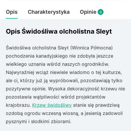
Rudbeckia
Opis
Charakterystyka
Opinie
Lawenda
0
Liliowiec
Hakonechoa (trawa bambusowa)
Opis Świdośliwa olcholistna Sleyt
Miskant
Turzyca (carex)
Świdośliwa olcholistna Sleyt (Winnica Północna)
pochodzenia kanadyjskiego nie zdobyła jeszcze
Różanecznik
wielkiego uznania wśród naszych ogrodników.
Najwyraźniej wciąż niewiele wiadomo o tej kulturze,
Pnącza
ale ci, którzy już ją wypróbowali, pozostawiają tylko
Glicynia (wisteria)
pozytywne opinie. Wysoka dekoracyjność krzewu nie
Wiciokrzew
pozostawia wątpliwości wśród projektantów
Bluszcz
krajobrazu.
Krzew świdośliwy
stanie się prawdziwą
ozdobą ogrodu wczesną wiosną, a jesienią zadowoli
Ewodia (tetradium daniellii)
pysznymi i słodkimi zbiorami.