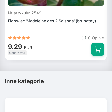
Nr artykułu: 2549
N
Figowiec 'Madeleine des 2 Saisons' (brunatny)
F
0 Opinie
9.29
EUR
Cena z VAT
Inne kategorie