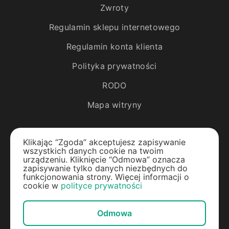
Zwroty
Regulamin sklepu internetowego
Regulamin konta klienta
Polityka prywatności
RODO
Mapa witryny
Katalog
Klikając “Zgoda” akceptujesz zapisywanie
wszystkich danych cookie na twoim
Rośliny egzotyczne
urządzeniu. Kliknięcie “Odmowa” oznacza
zapisywanie tylko danych niezbędnych do
funkcjonowania strony. Więcej informacji o
Drzewa owocowe
cookie w
polityce prywatności
Jagody
Odmowa
Rośliny ozdobne