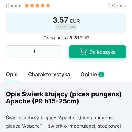
Rudbeckia
Ocena:
0 Opinie
Lawenda
3.57
Liliowiec
EUR
Hakonechoa (trawa bambusowa)
Cena z VAT
Miskant
Cena netto:
3.31
EUR
Turzyca (carex)
Do koszyka
Różanecznik
Opis
Charakterystyka
Opinie
0
Pnącza
Glicynia (wisteria)
Opis Świerk kłujący (picea pungens)
Wiciokrzew
Apache (P9 h15-25cm)
Bluszcz
Świerk srebrny kłujący 'Apache' (Picea pungens
Ewodia (tetradium daniellii)
glauca 'Apache') – świerk o imponującej, stożkowej