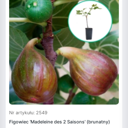
Nr artykułu: 2549
N
Figowiec 'Madeleine des 2 Saisons' (brunatny)
F