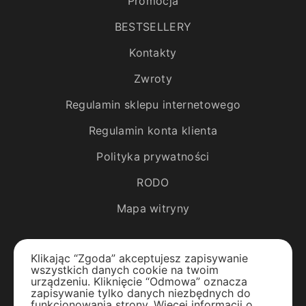
Promocja
BESTSELLERY
Kontakty
Zwroty
Regulamin sklepu internetowego
Regulamin konta klienta
Polityka prywatności
RODO
Mapa witryny
Katalog
Klikając “Zgoda” akceptujesz zapisywanie
wszystkich danych cookie na twoim
Rośliny egzotyczne
urządzeniu. Kliknięcie “Odmowa” oznacza
zapisywanie tylko danych niezbędnych do
funkcjonowania strony. Więcej informacji o