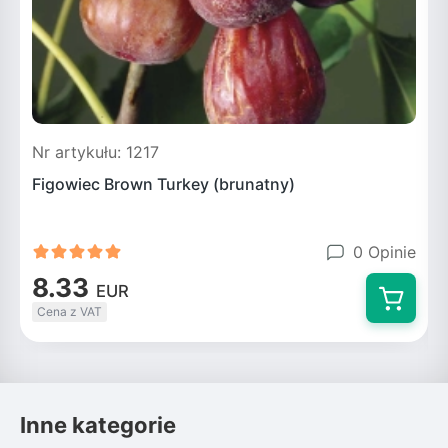
Nr artykułu: 1217
N
Figowiec Brown Turkey (brunatny)
0 Opinie
8.33
EUR
Cena z VAT
Inne kategorie