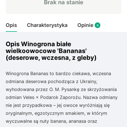
Brak na stanie
Rudbeckia
Lawenda
Liliowiec
Opis
Charakterystyka
Opinie
Hakonechoa (trawa bambusowa)
0
Miskant
Turzyca (carex)
Opis Winogrona białe
wielkoowocowe 'Bananas'
Różanecznik
(deserowe, wczesna, z gleby)
Winogrona Bananas to bardzo ciekawa, wczesna
Pnącza
odmiana deserowa pochodząca z Ukrainy,
Glicynia (wisteria)
wyhodowana przez O. M. Pysankę ze skrzyżowania
Wiciokrzew
odmian Veles × Podarok Zaporożu. Nazwa odmiany
Bluszcz
nie jest przypadkowa – jej owoce wyróżniają się
oryginalnym, egzotycznym smakiem, w którym
Ewodia (tetradium daniellii)
wyczuwalne są nuty banana, ananasa oraz